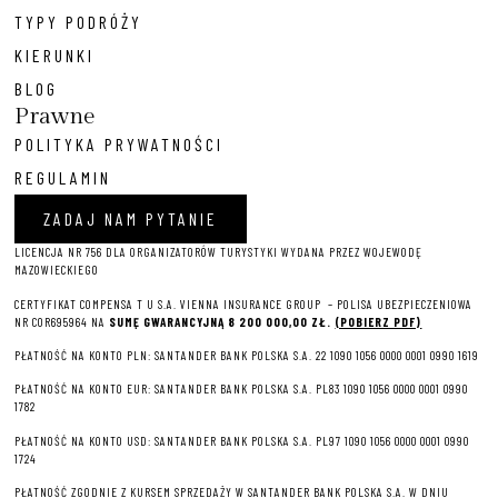
TYPY PODRÓŻY
KIERUNKI
BLOG
Prawne
POLITYKA PRYWATNOŚCI
REGULAMIN
ZADAJ NAM PYTANIE
LICENCJA NR 756 DLA ORGANIZATORÓW TURYSTYKI WYDANA PRZEZ WOJEWODĘ
MAZOWIECKIEGO
CERTYFIKAT COMPENSA T U S.A. VIENNA INSURANCE GROUP – P
OLISA UBEZPIECZENIOWA
NR COR695964 NA
SUMĘ GWARANCYJNĄ 8 2
00 000,00 ZŁ.
(POBIERZ PDF)
PŁATNOŚĆ NA KONTO PLN: SANTANDER BANK POLSKA S.A. 22 1090 1056 0000 0001 0990 1619
PŁATNOŚĆ NA KONTO EUR: SANTANDER BANK POLSKA S.A. PL83 1090 1056 0000 0001 0990
1782
PŁATNOŚĆ NA KONTO USD: SANTANDER BANK POLSKA S.A. PL97 1090 1056 0000 0001 0990
1724
PŁATNOŚĆ ZGODNIE Z KURSEM SPRZEDAŻY W SANTANDER BANK POLSKA S.A. W DNIU