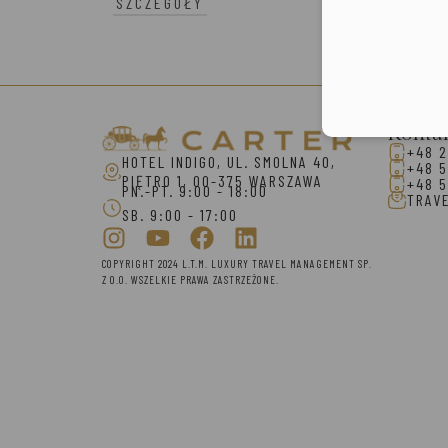
SZCZEGÓŁY
Konta
+48 2
HOTEL INDIGO, UL. SMOLNA 40,
+48 5
PIĘTRO 1, 00-375 WARSZAWA
+48 5
PN.-PT. 9:00 - 18:00
TRAV
SB. 9:00 - 17:00
COPYRIGHT 2024 L.T.M. LUXURY TRAVEL MANAGEMENT SP.
Z O.O. WSZELKIE PRAWA ZASTRZEŻONE.