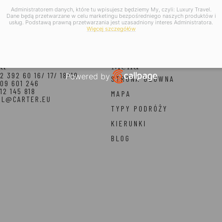
Administratorem danych, które tu wpisujesz będziemy My, czyli: Luxury Travel.
Dane będą przetwarzane w celu marketingu bezpośredniego naszych produktów i
usług. Podstawą prawną przetwarzania jest uzasadniony interes Administratora.
Więcej szczegółów
kt
Menu
2 392 60 16/ 17/ 18/19
Powered by
STRONA GŁÓWNA
09 601 246
Open link in new window
12 145 818
MAPA
EL@CARTER.EU
TYPY PODRÓŻY
KIERUNKI
BLOG