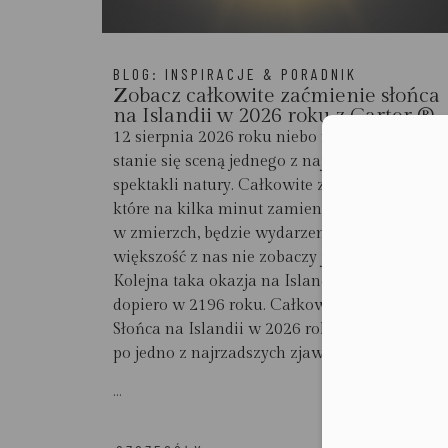
BLOG:
INSPIRACJE & PORADNIK
Zobacz całkowite zaćmienie słońca
na Islandii w 2026 roku z Carter ®
12 sierpnia 2026 roku niebo nad Islandią
Moż
stanie się sceną jednego z najrzadszych
spektakli natury. Całkowite zaćmienie Słońca,
które na kilka minut zamieni dzień
w zmierzch, będzie wydarzeniem, jakiego
większość z nas nie zobaczy już nigdy w życiu.
Kolejna taka okazja na Islandii nadejdzie
dopiero w 2196 roku. Całkowite zaćmienie
Słońca na Islandii w 2026 roku. Podróż
po jedno z najrzadszych zjawisk XXI...
...