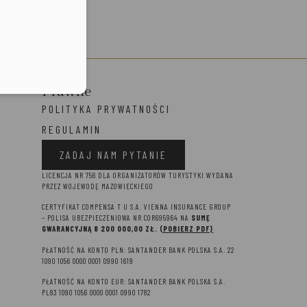
Prawne
POLITYKA PRYWATNOŚCI
REGULAMIN
ZADAJ NAM PYTANIE
LICENCJA NR 756 DLA ORGANIZATORÓW TURYSTYKI WYDANA
PRZEZ WOJEWODĘ MAZOWIECKIEGO
CERTYFIKAT COMPENSA T U S.A. VIENNA INSURANCE GROUP
– P
OLISA UBEZPIECZENIOWA NR COR695964 NA
SUMĘ
GWARANCYJNĄ 8 2
00 000,00 ZŁ.
(POBIERZ PDF)
PŁATNOŚĆ NA KONTO PLN: SANTANDER BANK POLSKA S.A. 22
1090 1056 0000 0001 0990 1619
PŁATNOŚĆ NA KONTO EUR: SANTANDER BANK POLSKA S.A.
PL83 1090 1056 0000 0001 0990 1782