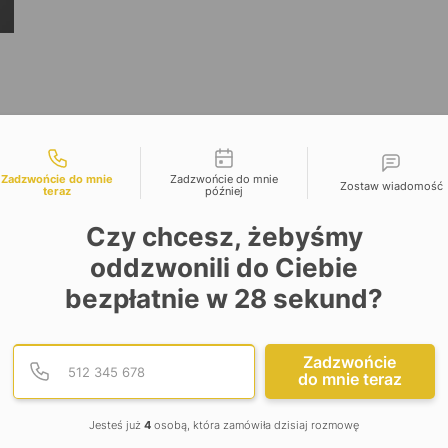
liwości kontaktu
Zadzwońcie do mnie
Zadzwońcie do mnie
Zostaw wiadomość
teraz
później
Czy chcesz, żebyśmy
oddzwonili do Ciebie
bezpłatnie w
28
sekund?
Podaj poprawny numer te
Numer telefonu
Zadzwońcie
do mnie teraz
Jesteś już
4
osobą, która zamówiła dzisiaj rozmowę