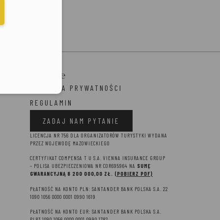
elefonu w formacie E164
Prawne
POLITYKA PRYWATNOŚCI
REGULAMIN
ZADAJ NAM PYTANIE
LICENCJA NR 756 DLA ORGANIZATORÓW TURYSTYKI WYDANA
PRZEZ WOJEWODĘ MAZOWIECKIEGO
CERTYFIKAT COMPENSA T U S.A. VIENNA INSURANCE GROUP
– P
OLISA UBEZPIECZENIOWA NR COR695964 NA
SUMĘ
GWARANCYJNĄ 8 2
00 000,00 ZŁ.
(POBIERZ PDF)
PŁATNOŚĆ NA KONTO PLN: SANTANDER BANK POLSKA S.A. 22
1090 1056 0000 0001 0990 1619
PŁATNOŚĆ NA KONTO EUR: SANTANDER BANK POLSKA S.A.
PL83 1090 1056 0000 0001 0990 1782