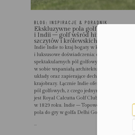
BLOG:
INSPIRACJE & PORADNIK
Ekskluzywne pola golfowe Nepalu
i Indii – golf wśród himalajskich
Moż
szczytów i królewskich rezydencji
Indie Indie to kraj bogaty w kulturę, historię
i luksusowe doświadczenia; oferuje wiele
spektakularnych pól golfowych, które łączą
w sobie wspaniałą architekturę, wymagające
układy oraz zapierające dech w piersiach
krajobrazy. Łącznie Indie oferują ponad 100
pól golfowych, z czego jednym z najstarszych
jest Royal Calcutta Golf Club, założone
w 1829 roku. Indie – Topowe 18-dołkowe
pola do gry w golfa Delhi Golf...
...