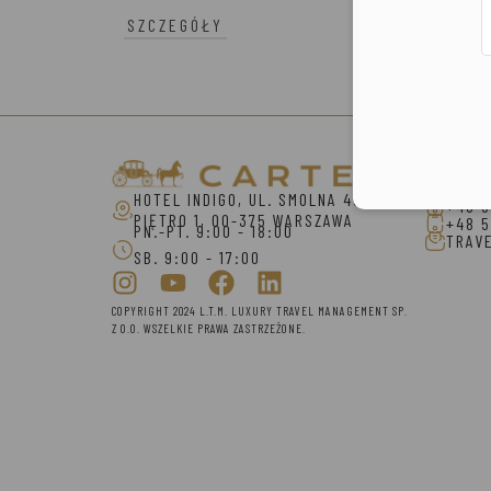
SZCZEGÓŁY
Konta
+48 2
HOTEL INDIGO, UL. SMOLNA 40,
+48 5
PIĘTRO 1, 00-375 WARSZAWA
+48 5
PN.-PT. 9:00 - 18:00
TRAV
SB. 9:00 - 17:00
COPYRIGHT 2024 L.T.M. LUXURY TRAVEL MANAGEMENT SP.
Z O.O. WSZELKIE PRAWA ZASTRZEŻONE.