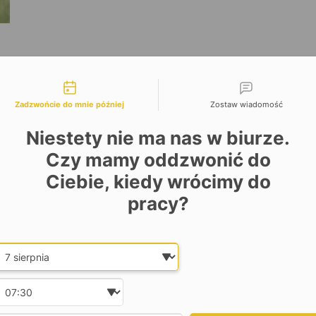
liwości kontaktu
Zadzwońcie do mnie później
Zostaw wiadomość
Niestety nie ma nas w biurze.
Czy mamy oddzwonić do
Ciebie, kiedy wrócimy do
pracy?
Date and time slection for sch
Wybierz datę
Wybierz godzinę