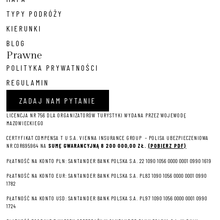
TYPY PODRÓŻY
KIERUNKI
BLOG
Prawne
POLITYKA PRYWATNOŚCI
REGULAMIN
ZADAJ NAM PYTANIE
LICENCJA NR 756 DLA ORGANIZATORÓW TURYSTYKI WYDANA PRZEZ WOJEWODĘ
MAZOWIECKIEGO
CERTYFIKAT COMPENSA T U S.A. VIENNA INSURANCE GROUP – P
OLISA UBEZPIECZENIOWA
NR COR695964 NA
SUMĘ GWARANCYJNĄ 8 2
00 000,00 ZŁ.
(POBIERZ PDF)
PŁATNOŚĆ NA KONTO PLN: SANTANDER BANK POLSKA S.A. 22 1090 1056 0000 0001 0990 1619
PŁATNOŚĆ NA KONTO EUR: SANTANDER BANK POLSKA S.A. PL83 1090 1056 0000 0001 0990
1782
PŁATNOŚĆ NA KONTO USD: SANTANDER BANK POLSKA S.A. PL97 1090 1056 0000 0001 0990
1724