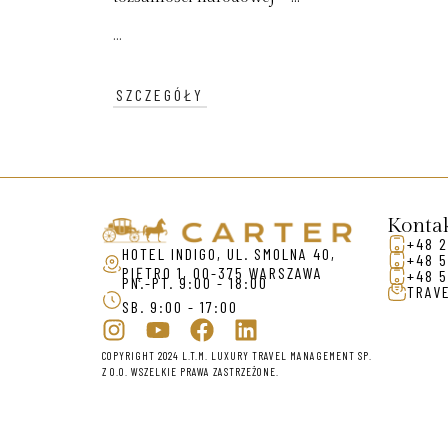
...
SZCZEGÓŁY
Konta
+48 2
HOTEL INDIGO, UL. SMOLNA 40,
+48 5
PIĘTRO 1, 00-375 WARSZAWA
+48 5
PN.-PT. 9:00 - 18:00
TRAV
SB. 9:00 - 17:00
COPYRIGHT 2024 L.T.M. LUXURY TRAVEL MANAGEMENT SP.
Z O.O. WSZELKIE PRAWA ZASTRZEŻONE.