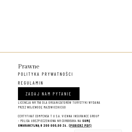
Prawne
POLITYKA PRYWATNOŚCI
REGULAMIN
ZADAJ NAM PYTANIE
LICENCJA NR 756 DLA ORGANIZATORÓW TURYSTYKI WYDANA
PRZEZ WOJEWODĘ MAZOWIECKIEGO
CERTYFIKAT COMPENSA T U S.A. VIENNA INSURANCE GROUP
– P
OLISA UBEZPIECZENIOWA NR COR695964 NA
SUMĘ
GWARANCYJNĄ 8 2
00 000,00 ZŁ.
(POBIERZ PDF)