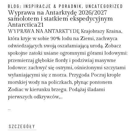
BLOG:
INSPIRACJE & PORADNIK
,
UNCATEGORIZED
Wyprawa na Antarktydę 2026/2027
samolotem i statkiem ekspedycyjnym
Antarctica21
WYPRAWA NA ANTARKTYDĘ Krajobrazy Kraina,
która kryje w sobie 90% lodu na Ziemi, zachwyca
odwiedzających swoją oszałamiającą urodą. Zobacz
spokojne zatoki usiane ogromnymi górami lodowymi;
przemierzaj głębokie fiordy i podziwiaj masywne
lodowce; zachwyć się ostrymi, ośnieżonymi szczytami
wyłaniającymi się z morza. Przygoda Poczuj krople
morskiej wody na policzkach, płynąc pontonem
Zodiac w kierunku brzegu. Podążaj śladami
pierwszych odkrywców,...
...
SZCZEGÓŁY