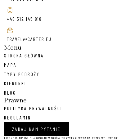
+48 512 145 818
TRAVEL@CARTER.EU
Menu
STRONA GŁÓWNA
MAPA
TYPY PODRÓŻY
KIERUNKI
BLOG
Prawne
POLITYKA PRYWATNOŚCI
REGULAMIN
ZADAJ NAM PYTANIE
LICENCJA NR 756 DLA ORGANIZATORÓW TURYSTYKI WYDANA PRZEZ WOJEWODĘ