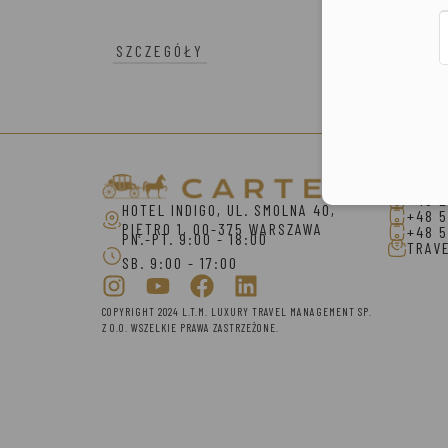
SZCZEGÓŁY
Konta
+48 2
HOTEL INDIGO, UL. SMOLNA 40,
+48 5
PIĘTRO 1, 00-375 WARSZAWA
+48 5
PN.-PT. 9:00 - 18:00
TRAV
SB. 9:00 - 17:00
COPYRIGHT 2024 L.T.M. LUXURY TRAVEL MANAGEMENT SP.
Z O.O. WSZELKIE PRAWA ZASTRZEŻONE.