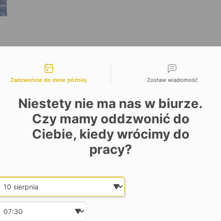
liwości kontaktu
Zadzwońcie do mnie później
Zostaw wiadomość
Niestety nie ma nas w biurze.
Czy mamy oddzwonić do
Ciebie, kiedy wrócimy do
pracy?
Date and time slection for sch
Wybierz datę
Wybierz godzinę