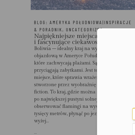
BLOG:
AMERYKA POŁUDNIOWA|INSPIRACJE
& PORADNIK
,
UNCATEGORIZED
Najpiękniejsze miejsca Boliwii
Moż
i fascynujące ciekawostki
Boliwia – idealny kraj na wycieczkę
objazdową w Ameryce Południowej Są kraje,
które zachwycają plażami. Są takie, które
przyciągają zabytkami. Jest też Boliwia –
miejsce, które sprawia wrażenie, jakby zostało
stworzone przez wyobraźnię pisarza science
fiction. To kraj, gdzie można spacerować
po największej pustyni solnej świata,
obserwować flamingi na wysokości niemal 5
tysięcy metrów, płynąć po jeziorze położonym
wyżej...
...