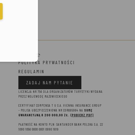
elefonu w formacie E164
Prawne
POLITYKA PRYWATNOŚCI
REGULAMIN
ZADAJ NAM PYTANIE
LICENCJA NR 756 DLA ORGANIZATORÓW TURYSTYKI WYDANA
PRZEZ WOJEWODĘ MAZOWIECKIEGO
CERTYFIKAT COMPENSA T U S.A. VIENNA INSURANCE GROUP
– P
OLISA UBEZPIECZENIOWA NR COR695964 NA
SUMĘ
GWARANCYJNĄ 8 2
00 000,00 ZŁ.
(POBIERZ PDF)
PŁATNOŚĆ NA KONTO PLN: SANTANDER BANK POLSKA S.A. 22
1090 1056 0000 0001 0990 1619