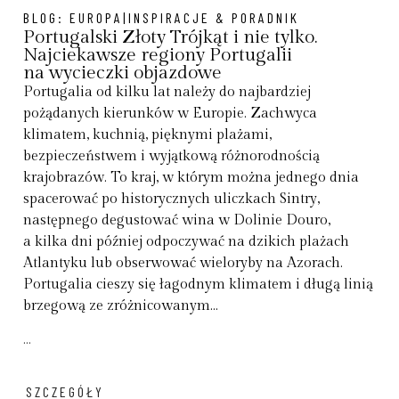
BLOG:
EUROPA|INSPIRACJE & PORADNIK
Portugalski Złoty Trójkąt i nie tylko.
Najciekawsze regiony Portugalii
na wycieczki objazdowe
Portugalia od kilku lat należy do najbardziej
pożądanych kierunków w Europie. Zachwyca
klimatem, kuchnią, pięknymi plażami,
bezpieczeństwem i wyjątkową różnorodnością
krajobrazów. To kraj, w którym można jednego dnia
spacerować po historycznych uliczkach Sintry,
następnego degustować wina w Dolinie Douro,
a kilka dni później odpoczywać na dzikich plażach
Atlantyku lub obserwować wieloryby na Azorach.
Portugalia cieszy się łagodnym klimatem i długą linią
brzegową ze zróżnicowanym...
...
SZCZEGÓŁY