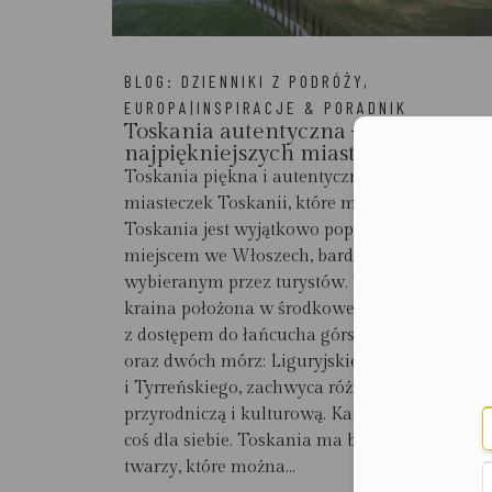
BLOG:
DZIENNIKI Z PODRÓŻY
,
EUROPA|INSPIRACJE & PORADNIK
Toskania autentyczna – 10
najpiękniejszych miasteczek
Moż
Toskania piękna i autentyczna – 10
miasteczek Toskanii, które musisz poznać!
Toskania jest wyjątkowo popularnym
miejscem we Włoszech, bardzo chętnie
wybieranym przez turystów. Ta historyczna
kraina położona w środkowej części Italii,
z dostępem do łańcucha górskiego Apenin
oraz dwóch mórz: Liguryjskiego
i Tyrreńskiego, zachwyca różnorodnością
przyrodniczą i kulturową. Każdy znajdzie tutaj
coś dla siebie. Toskania ma bowiem wiele
twarzy, które można...