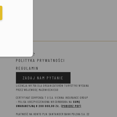
elefonu w formacie E164
Prawne
POLITYKA PRYWATNOŚCI
REGULAMIN
ZADAJ NAM PYTANIE
LICENCJA NR 756 DLA ORGANIZATORÓW TURYSTYKI WYDANA
PRZEZ WOJEWODĘ MAZOWIECKIEGO
CERTYFIKAT COMPENSA T U S.A. VIENNA INSURANCE GROUP
– P
OLISA UBEZPIECZENIOWA NR COR695964 NA
SUMĘ
GWARANCYJNĄ 8 2
00 000,00 ZŁ.
(POBIERZ PDF)
PŁATNOŚĆ NA KONTO PLN: SANTANDER BANK POLSKA S.A. 22