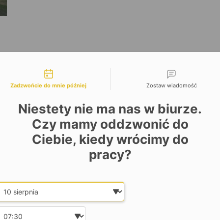
liwości kontaktu
Zadzwońcie do mnie później
Zostaw wiadomość
Niestety nie ma nas w biurze.
Czy mamy oddzwonić do
Ciebie, kiedy wrócimy do
pracy?
Date and time slection for sch
Wybierz datę
Wybierz godzinę