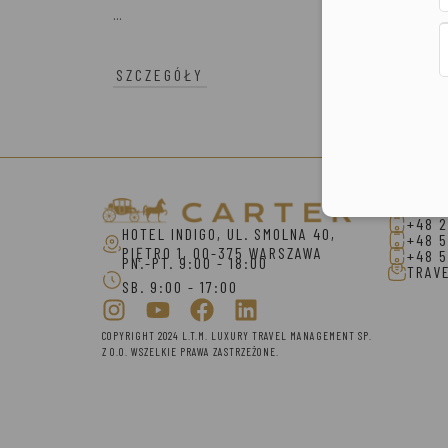
...
SZCZEGÓŁY
Konta
+48 2
HOTEL INDIGO, UL. SMOLNA 40,
+48 5
PIĘTRO 1, 00-375 WARSZAWA
+48 5
PN.-PT. 9:00 - 18:00
TRAV
SB. 9:00 - 17:00
COPYRIGHT 2024 L.T.M. LUXURY TRAVEL MANAGEMENT SP.
Z O.O. WSZELKIE PRAWA ZASTRZEŻONE.