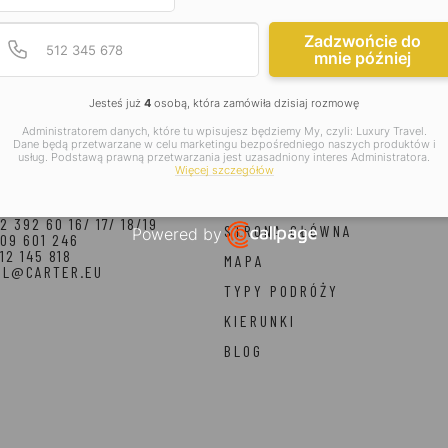
Podaj poprawny numer t
Numer telefonu
Zadzwońcie do
mnie później
Jesteś już
4
osobą, która zamówiła dzisiaj rozmowę
Administratorem danych, które tu wpisujesz będziemy My, czyli: Luxury Travel.
Dane będą przetwarzane w celu marketingu bezpośredniego naszych produktów i
usług. Podstawą prawną przetwarzania jest uzasadniony interes Administratora.
Więcej szczegółów
kt
Menu
2 392 60 16/ 17/ 18/19
STRONA GŁÓWNA
Powered by
09 601 246
12 145 818
Open link in new window
MAPA
EL@CARTER.EU
TYPY PODRÓŻY
KIERUNKI
BLOG