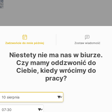
liwości kontaktu
Zadzwońcie do mnie później
Zostaw wiadomość
Niestety nie ma nas w biurze.
Czy mamy oddzwonić do
Ciebie, kiedy wrócimy do
a
pracy?
Date and time slection for sch
a
Wybierz datę
Wybierz godzinę