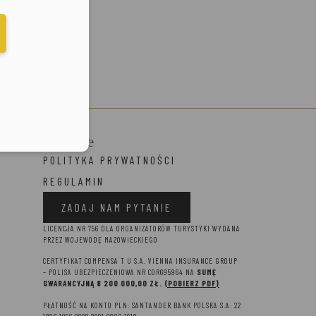
elefonu w formacie E164
Prawne
POLITYKA PRYWATNOŚCI
REGULAMIN
ZADAJ NAM PYTANIE
LICENCJA NR 756 DLA ORGANIZATORÓW TURYSTYKI WYDANA
PRZEZ WOJEWODĘ MAZOWIECKIEGO
CERTYFIKAT COMPENSA T U S.A. VIENNA INSURANCE GROUP
– P
OLISA UBEZPIECZENIOWA NR COR695964 NA
SUMĘ
GWARANCYJNĄ 8 2
00 000,00 ZŁ.
(POBIERZ PDF)
PŁATNOŚĆ NA KONTO PLN: SANTANDER BANK POLSKA S.A. 22