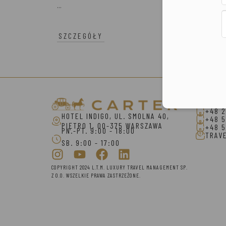
...
SZCZEGÓŁY
Konta
+48 2
HOTEL INDIGO, UL. SMOLNA 40,
+48 5
PIĘTRO 1, 00-375 WARSZAWA
+48 5
PN.-PT. 9:00 - 18:00
TRAV
SB. 9:00 - 17:00
COPYRIGHT 2024 L.T.M. LUXURY TRAVEL MANAGEMENT SP.
Z O.O. WSZELKIE PRAWA ZASTRZEŻONE.