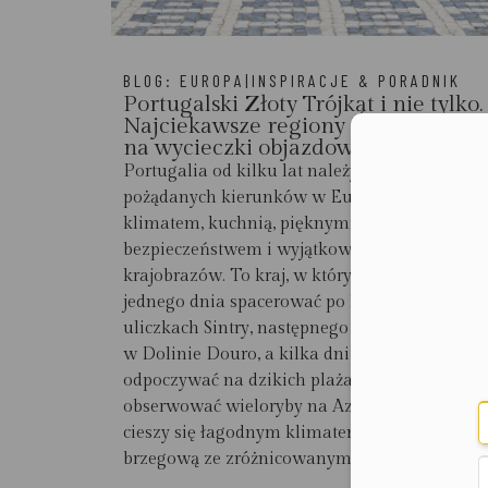
BLOG:
EUROPA|INSPIRACJE & PORADNIK
Portugalski Złoty Trójkąt i nie tylko.
Najciekawsze regiony Portugalii
na wycieczki objazdowe
Moż
Portugalia od kilku lat należy do najbardziej
pożądanych kierunków w Europie. Zachwyca
klimatem, kuchnią, pięknymi plażami,
bezpieczeństwem i wyjątkową różnorodnością
krajobrazów. To kraj, w którym można
jednego dnia spacerować po historycznych
uliczkach Sintry, następnego degustować win
w Dolinie Douro, a kilka dni później
odpoczywać na dzikich plażach Atlantyku lub
obserwować wieloryby na Azorach. Portugali
cieszy się łagodnym klimatem i długą linią
brzegową ze zróżnicowanym...