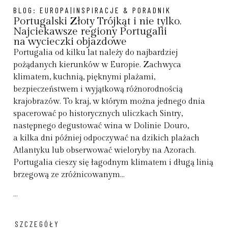
BLOG:
EUROPA|INSPIRACJE & PORADNIK
Portugalski Złoty Trójkąt i nie tylko.
Najciekawsze regiony Portugalii
na wycieczki objazdowe
Portugalia od kilku lat należy do najbardziej
pożądanych kierunków w Europie. Zachwyca
klimatem, kuchnią, pięknymi plażami,
bezpieczeństwem i wyjątkową różnorodnością
krajobrazów. To kraj, w którym można jednego dnia
spacerować po historycznych uliczkach Sintry,
następnego degustować wina w Dolinie Douro,
a kilka dni później odpoczywać na dzikich plażach
Atlantyku lub obserwować wieloryby na Azorach.
Portugalia cieszy się łagodnym klimatem i długą linią
brzegową ze zróżnicowanym...
...
SZCZEGÓŁY