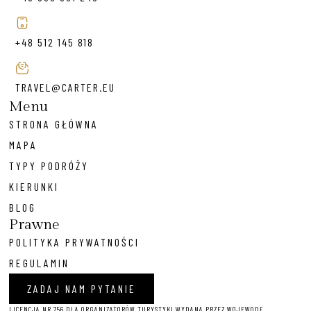
+48 512 145 818
TRAVEL@CARTER.EU
Menu
STRONA GŁÓWNA
MAPA
TYPY PODRÓŻY
KIERUNKI
BLOG
Prawne
POLITYKA PRYWATNOŚCI
REGULAMIN
ZADAJ NAM PYTANIE
LICENCJA NR 756 DLA ORGANIZATORÓW TURYSTYKI WYDANA PRZEZ WOJEWODĘ