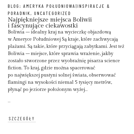
BLOG:
AMERYKA POŁUDNIOWA|INSPIRACJE &
PORADNIK
,
UNCATEGORIZED
Najpiękniejsze miejsca Boliwii
i fascynujące ciekawostki
Boliwia – idealny kraj na wycieczkę objazdową
w Ameryce Południowej Są kraje, które zachwycają
plażami. Są takie, które przyciągają zabytkami. Jest też
Boliwia – miejsce, które sprawia wrażenie, jakby
zostało stworzone przez wyobraźnię pisarza science
fiction. To kraj, gdzie można spacerować
po największej pustyni solnej świata, obserwować
flamingi na wysokości niemal 5 tysięcy metrów,
płynąć po jeziorze położonym wyżej...
...
SZCZEGÓŁY