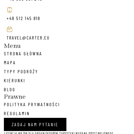
+48 512 145 818
TRAVEL@CARTER.EU
Menu
STRONA GŁÓWNA
MAPA
TYPY PODRÓŻY
KIERUNKI
BLOG
Prawne
POLITYKA PRYWATNOŚCI
REGULAMIN
ZADAJ NAM PYTANIE
LICENCJA NR 756 DLA ORGANIZATORÓW TURYSTYKI WYDANA PRZEZ WOJEWODĘ