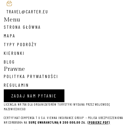
TRAVEL@CARTER.EU
Menu
STRONA GŁÓWNA
MAPA
TYPY PODRÓŻY
KIERUNKI
BLOG
Prawne
POLITYKA PRYWATNOŚCI
REGULAMIN
ZADAJ NAM PYTANIE
LICENCJA NR 756 DLA ORGANIZATORÓW TURYSTYKI WYDANA PRZEZ WOJEWODĘ
MAZOWIECKIEGO
CERTYFIKAT COMPENSA T U S.A. VIENNA INSURANCE GROUP – P
OLISA UBEZPIECZENIOWA
NR COR695964 NA
SUMĘ GWARANCYJNĄ 8 2
00 000,00 ZŁ.
(POBIERZ PDF)