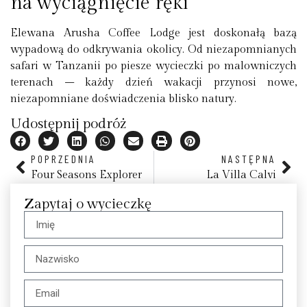
na wyciągnięcie ręki
Elewana Arusha Coffee Lodge
jest doskonałą bazą
wypadową do odkrywania okolicy. Od niezapomnianych
safari w Tanzanii
po piesze wycieczki po malowniczych
terenach – każdy dzień wakacji przynosi nowe,
niezapomniane doświadczenia blisko natury.
Udostępnij podróż
POPRZEDNIA
NASTĘPNA
Four Seasons Explorer
La Villa Calvi
Zapytaj o wycieczkę