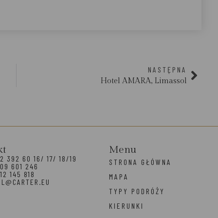
NASTĘPNA
Hotel AMARA, Limassol
kt
Menu
2 392 60 16/ 17/ 18/19
STRONA GŁÓWNA
09 601 246
12 145 818
MAPA
EL@CARTER.EU
TYPY PODRÓŻY
KIERUNKI