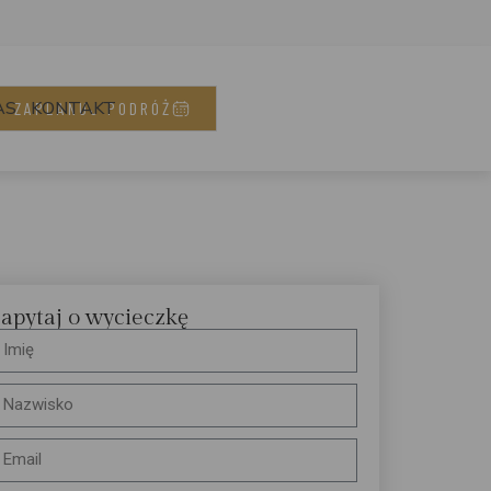
AS
KONTAKT
ZAPLANUJ PODRÓŻ
apytaj o wycieczkę