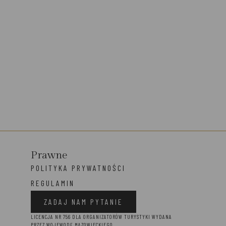
Prawne
POLITYKA PRYWATNOŚCI
REGULAMIN
ZADAJ NAM PYTANIE
LICENCJA NR 756 DLA ORGANIZATORÓW TURYSTYKI WYDANA
PRZEZ WOJEWODĘ MAZOWIECKIEGO