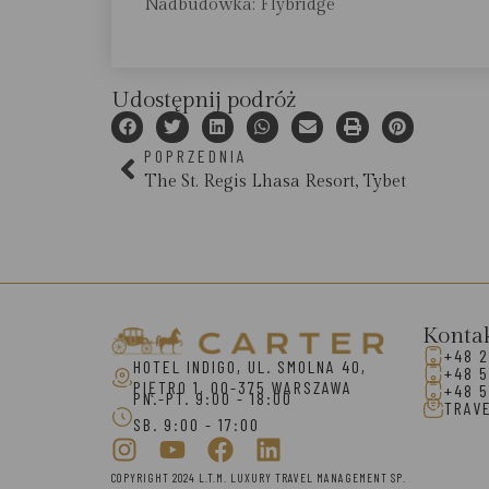
Nadbudówka: Flybridge
Udostępnij podróż
POPRZEDNIA
The St. Regis Lhasa Resort, Tybet
Konta
+48 2
HOTEL INDIGO, UL. SMOLNA 40,
+48 5
PIĘTRO 1, 00-375 WARSZAWA
+48 5
PN.-PT. 9:00 - 18:00
TRAV
SB. 9:00 - 17:00
COPYRIGHT 2024 L.T.M. LUXURY TRAVEL MANAGEMENT SP.