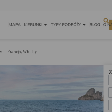
MAPA
KIERUNKI
TYPY PODRÓŻY
BLOG
O N
y – Francja, Włochy
Z