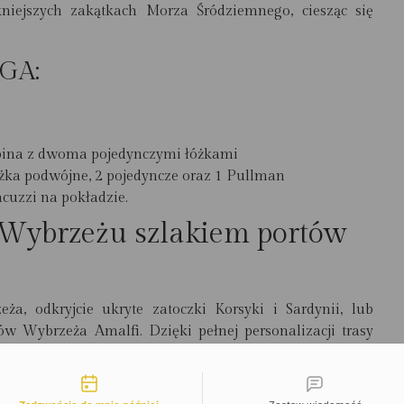
kniejszych zakątkach Morza Śródziemnego, ciesząc się
AGA:
abina z dwoma pojedynczymi łóżkami
łóżka podwójne, 2 pojedyncze oraz 1 Pullman
acuzzi na pokładzie.
Wybrzeżu szlakiem portów
a, odkryjcie ukryte zatoczki Korsyki i Sardynii, lub
w Wybrzeża Amalfi. Dzięki pełnej personalizacji trasy
nt-Tropez, Porto Cervo czy Capri i znaleźć odosobnione
liwości kontaktu