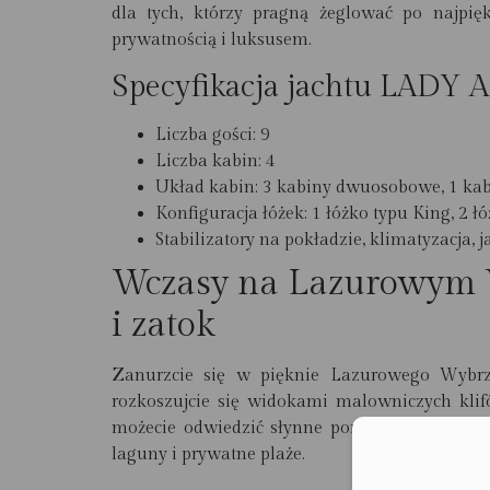
dla tych, którzy pragną żeglować po najpię
prywatnością i luksusem.
Specyfikacja jachtu LADY 
Liczba gości
: 9
Liczba kabin
: 4
Układ kabin
: 3 kabiny dwuosobowe, 1 k
Konfiguracja łóżek
: 1 łóżko typu King, 2 
Stabilizatory na pokładzie, klimatyzacja, j
Wczasy na Lazurowym 
i zatok
Zanurzcie się w pięknie Lazurowego Wybrzeż
rozkoszujcie się widokami malowniczych klifó
możecie odwiedzić słynne porty, takie jak Sai
laguny i prywatne plaże.
Moż