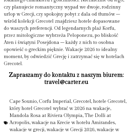
lokalnego charakteru i gościnności. Niezależnie od tego,
czy planujecie romantyczny wypad we dwoje, rodzinny
urlop w Grecji
, czy spokojny pobyt z dala od tłumów –
wśród kolekcji Grecotel znajdziesz hotele dopasowane
do waszych preferencji. Od legendarnych plaż Korfu,
przez mitologiczne wybrzeża Peloponezu, po bliskość
Aten i świątyni Posejdona – każdy z nich to osobna
opowieść o greckim pięknie.
Wakacje 2026
to idealny
moment, by odwiedzić Grecję i zatrzymać się w hotelach
Grecotel.
Zapraszamy do kontaktu z naszym biurem:
travel@carter.eu
Cape Sounio
,
Corfu Imperial
,
Grecotel
,
hotele Grecotel
,
który hotel Grecotel wybrać w 2026 na wakacje
,
Mandola Rosa at Riviera Olympia
,
The Dolli at
Acropolis
,
wakacje na Krecie w hotelu Amirandes
,
wakacje w grecji
,
wakacje w Grecji 2026
,
wakacje w