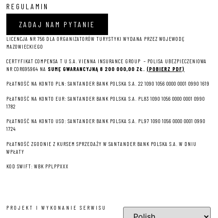
REGULAMIN
ZADAJ NAM PYTANIE
LICENCJA NR 756 DLA ORGANIZATORÓW TURYSTYKI WYDANA PRZEZ WOJEWODĘ
MAZOWIECKIEGO
CERTYFIKAT COMPENSA T U S.A. VIENNA INSURANCE GROUP – P
OLISA UBEZPIECZENIOWA
NR COR695964 NA
SUMĘ GWARANCYJNĄ 8 2
00 000,00 ZŁ.
(POBIERZ PDF)
PŁATNOŚĆ NA KONTO PLN: SANTANDER BANK POLSKA S.A. 22 1090 1056 0000 0001 0990 1619
PŁATNOŚĆ NA KONTO EUR: SANTANDER BANK POLSKA S.A. PL83 1090 1056 0000 0001 0990
1782
PŁATNOŚĆ NA KONTO USD: SANTANDER BANK POLSKA S.A. PL97 1090 1056 0000 0001 0990
1724
PŁATNOŚĆ ZGODNIE Z KURSEM SPRZEDAŻY W SANTANDER BANK POLSKA S.A. W DNIU
WPŁATY
KOD SWIFT: WBK PPLPPXXX
PROJEKT I WYKONANIE SERWISU