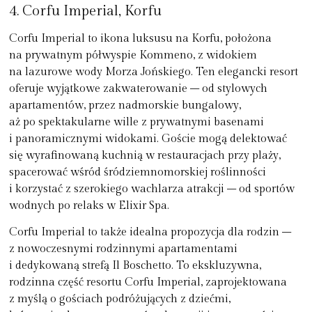
4. Corfu Imperial, Korfu
Corfu Imperial
to ikona luksusu na Korfu, położona
na prywatnym półwyspie Kommeno, z widokiem
na lazurowe wody Morza Jońskiego. Ten elegancki resort
oferuje wyjątkowe zakwaterowanie – od stylowych
apartamentów, przez nadmorskie bungalowy,
aż po spektakularne wille z prywatnymi basenami
i panoramicznymi widokami. Goście mogą delektować
się wyrafinowaną kuchnią w restauracjach przy plaży,
spacerować wśród śródziemnomorskiej roślinności
i korzystać z szerokiego wachlarza atrakcji – od sportów
wodnych po relaks w Elixir Spa.
Corfu Imperial to także idealna propozycja dla rodzin –
z nowoczesnymi rodzinnymi apartamentami
i dedykowaną strefą Il Boschetto. To ekskluzywna,
rodzinna część resortu
Corfu Imperial
, zaprojektowana
z myślą o gościach podróżujących z dziećmi,