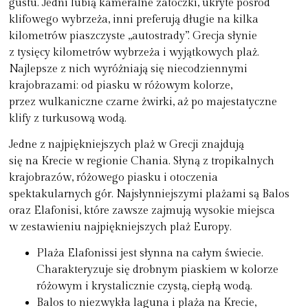
gustu. Jedni lubią kameralne zatoczki, ukryte pośród
klifowego wybrzeża, inni preferują długie na kilka
kilometrów piaszczyste „autostrady”. Grecja słynie
z tysięcy kilometrów wybrzeża i wyjątkowych plaż.
Najlepsze z nich wyróżniają się niecodziennymi
krajobrazami: od piasku w różowym kolorze,
przez wulkaniczne czarne żwirki, aż po majestatyczne
klify z turkusową wodą.
Jedne z najpiękniejszych plaż w Grecji znajdują
się na Krecie w regionie Chania. Słyną z tropikalnych
krajobrazów, różowego piasku i otoczenia
spektakularnych gór. Najsłynniejszymi plażami są Balos
oraz Elafonisi, które zawsze zajmują wysokie miejsca
w zestawieniu najpiękniejszych plaż Europy.
Plaża Elafonissi jest słynna na całym świecie.
Charakteryzuje się drobnym piaskiem w kolorze
różowym i krystalicznie czystą, ciepłą wodą.
Balos to niezwykła laguna i plaża na Krecie,