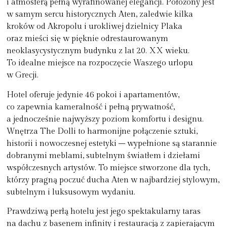
i atmosferą pełną wyrafinowanej elegancji. Położony jest
w samym sercu historycznych Aten, zaledwie kilka
kroków od Akropolu i urokliwej dzielnicy Plaka
oraz mieści się w pięknie odrestaurowanym
neoklasycystycznym budynku z lat 20. XX wieku.
To idealne miejsce na rozpoczęcie Waszego urlopu
w Grecji.
Hotel oferuje jedynie 46 pokoi i apartamentów,
co zapewnia kameralność i pełną prywatność,
a jednocześnie najwyższy poziom komfortu i designu.
Wnętrza The Dolli to harmonijne połączenie sztuki,
historii i nowoczesnej estetyki – wypełnione są starannie
dobranymi meblami, subtelnym światłem i dziełami
współczesnych artystów. To miejsce stworzone dla tych,
którzy pragną poczuć ducha Aten w najbardziej stylowym,
subtelnym i luksusowym wydaniu.
Prawdziwą perłą hotelu jest jego spektakularny taras
na dachu z basenem infinity i restauracją z zapierającym