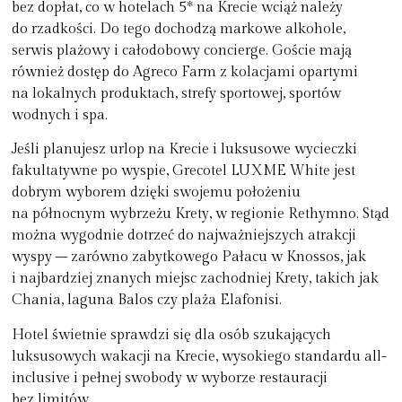
bez dopłat, co w hotelach 5* na Krecie wciąż należy
do rzadkości. Do tego dochodzą markowe alkohole,
serwis plażowy i całodobowy concierge. Goście mają
również dostęp do Agreco Farm z kolacjami opartymi
na lokalnych produktach, strefy sportowej, sportów
wodnych i spa.
Jeśli planujesz
urlop na Krecie
i luksusowe wycieczki
fakultatywne po wyspie, Grecotel LUXME White jest
dobrym wyborem dzięki swojemu położeniu
na północnym wybrzeżu Krety, w regionie Rethymno. Stąd
można wygodnie dotrzeć do najważniejszych atrakcji
wyspy – zarówno zabytkowego Pałacu w Knossos, jak
i najbardziej znanych miejsc zachodniej Krety, takich jak
Chania, laguna Balos czy plaża Elafonisi.
Hotel świetnie sprawdzi się dla osób szukających
luksusowych wakacji na Krecie, wysokiego standardu all-
inclusive i pełnej swobody w wyborze restauracji
bez limitów.