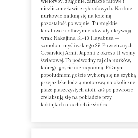
wieloryby, diugonie, żarłacze rafowe i
niezliczone ławice ryb rafowych. Na dnie
nurkowie natkną się na kolejną
pozostałość po wojnie. Tu miękkie
koralowce i olbrzymie ukwiały okrywają
wrak Nakajima Ki-43 Hayabusa –
samolotu myśliwskiego Sił Powietrznych
Cesarskiej Armii Japonii z okresu II wojny
światowej. To podwodny raj dla nurków,
którego goście nie zapomną. Późnym
popołudniem goście wybiorą się na szybką
przejażdżkę łodzią motorową na okoliczne
plaże piaszczystych atoli, zaś po powrocie
zrelaksują się na pokładzie przy
koktajlach o zachodzie słońca.