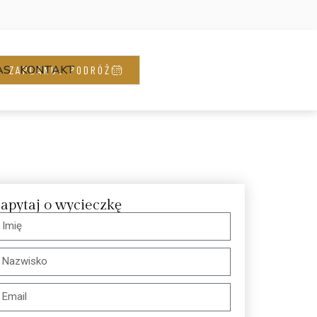
AS
KONTAKT
ZAPLANUJ PODRÓŻ
apytaj o wycieczkę