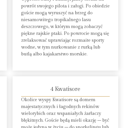
powrót swojego pilota i załogi. Po obiedzie
goście mogą wyruszyć na brzeg do
niesamowitego tropikalnego lasu
deszczowego, w którym mogą zobaczyć
piękne rajskie ptaki. Po powrocie mogą się
zrelaksować uprawiając rozmaite sporty
wodne, w tym nurkowanie z rurką lub
butlą albo kajakarstwo morskie.
4 Kwatisore
Okolice wyspy Kwatisore są domem
majestatycznych i łagodnych rekinów
wielorybich oraz wspaniałych żarłaczy
błękitnych. Goście będą mieli okazję – być
może jedyną w życiu – do snorkelingu lub