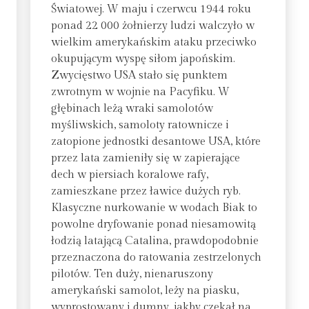
Światowej. W maju i czerwcu 1944 roku
ponad 22 000 żołnierzy ludzi walczyło w
wielkim amerykańskim ataku przeciwko
okupującym wyspę siłom japońskim.
Zwycięstwo USA stało się punktem
zwrotnym w wojnie na Pacyfiku. W
głębinach leżą wraki samolotów
myśliwskich, samoloty ratownicze i
zatopione jednostki desantowe USA, które
przez lata zamieniły się w zapierające
dech w piersiach koralowe rafy,
zamieszkane przez ławice dużych ryb.
Klasyczne nurkowanie w wodach Biak to
powolne dryfowanie ponad niesamowitą
łodzią latającą Catalina, prawdopodobnie
przeznaczona do ratowania zestrzelonych
pilotów. Ten duży, nienaruszony
amerykański samolot, leży na piasku,
wyprostowany i dumny, jakby czekał na