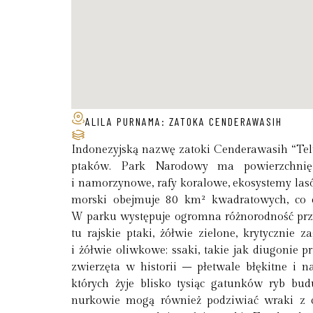
ALILA PURNAMA: ZATOKA CENDERAWASIH
Indonezyjską nazwę zatoki Cenderawasih “Tel
ptaków. Park Narodowy ma powierzchnię
i namorzynowe, rafy koralowe, ekosystemy las
morski obejmuje 80 km² kwadratowych, co 
W parku występuje ogromna różnorodność przy
tu rajskie ptaki, żółwie zielone, krytycznie 
i żółwie oliwkowe; ssaki, takie jak diugonie p
zwierzęta w historii – płetwale błękitne i n
których żyje blisko tysiąc gatunków ryb b
nurkowie mogą również podziwiać wraki z 