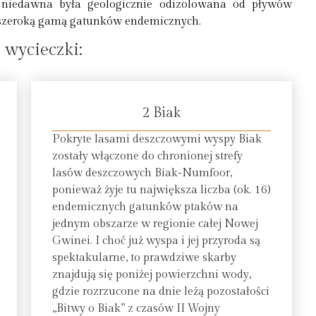
o niedawna była geologicznie odizolowana od pływów
h szeroką gamą gatunków endemicznych.
 wycieczki:
2 Biak
Pokryte lasami deszczowymi wyspy Biak
zostały włączone do chronionej strefy
lasów deszczowych Biak-Numfoor,
ponieważ żyje tu największa liczba (ok. 16)
endemicznych gatunków ptaków na
jednym obszarze w regionie całej Nowej
Gwinei. I choć już wyspa i jej przyroda są
spektakularne, to prawdziwe skarby
znajdują się poniżej powierzchni wody,
gdzie rozrzucone na dnie leżą pozostałości
„Bitwy o Biak” z czasów II Wojny