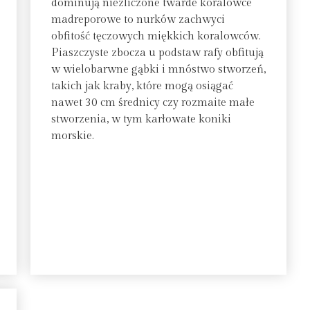
dominują niezliczone twarde koralowce
madreporowe to nurków zachwyci
obfitość tęczowych miękkich koralowców.
Piaszczyste zbocza u podstaw rafy obfitują
w wielobarwne gąbki i mnóstwo stworzeń,
takich jak kraby, które mogą osiągać
nawet 30 cm średnicy czy rozmaite małe
stworzenia, w tym karłowate koniki
morskie.