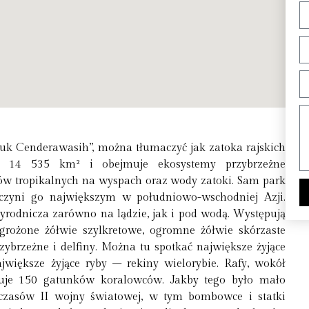
uk Cenderawasih”, można tłumaczyć jak zatoka rajskich
 14 535 km² i obejmuje ekosystemy przybrzeżne
ów tropikalnych na wyspach oraz wody zatoki. Sam park
czyni go największym w południowo-wschodniej Azji.
rodnicza zarówno na lądzie, jak i pod wodą. Występują
zagrożone żółwie szylkretowe, ogromne żółwie skórzaste
rzybrzeżne i delfiny. Można tu spotkać największe żyjące
ajwiększe żyjące ryby – rekiny wielorybie. Rafy, wokół
uduje 150 gatunków koralowców. Jakby tego było mało
czasów II wojny światowej, w tym bombowce i statki