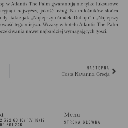
lop w Atlantis The Palm gwarantują nie tylko luksusowe
eacyjną i najwyższą jakość usług. Na miłośników słońca
rody, takie jak
„Najlepszy ośrodek Dubaju”
i „
Najlepszy
kowość tego miejsca.
Wczasy w hotelu Atlantis The Palm
oczekiwania nawet najbardziej wymagających gości.
NASTĘPNA
Costa Navarino, Grecja
kt
Menu
2 392 60 16/ 17/ 18/19
STRONA GŁÓWNA
09 601 246