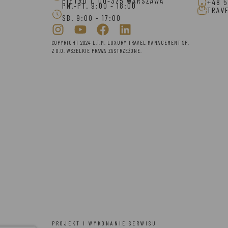
PIĘTRO 1, 00-375 WARSZAWA
+48 5
PN.-PT. 9:00 - 18:00
TRAV
SB. 9:00 - 17:00
COPYRIGHT 2024 L.T.M. LUXURY TRAVEL MANAGEMENT SP.
Z O.O. WSZELKIE PRAWA ZASTRZEŻONE.
PROJEKT I WYKONANIE SERWISU