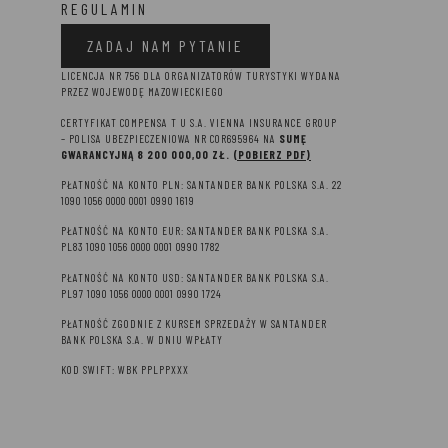
REGULAMIN
ZADAJ NAM PYTANIE
LICENCJA NR 756 DLA ORGANIZATORÓW TURYSTYKI WYDANA
PRZEZ WOJEWODĘ MAZOWIECKIEGO
CERTYFIKAT COMPENSA T U S.A. VIENNA INSURANCE GROUP
– P
OLISA UBEZPIECZENIOWA NR COR695964 NA
SUMĘ
GWARANCYJNĄ 8 2
00 000,00 ZŁ.
(POBIERZ PDF)
PŁATNOŚĆ NA KONTO PLN: SANTANDER BANK POLSKA S.A. 22
1090 1056 0000 0001 0990 1619
PŁATNOŚĆ NA KONTO EUR: SANTANDER BANK POLSKA S.A.
PL83 1090 1056 0000 0001 0990 1782
PŁATNOŚĆ NA KONTO USD: SANTANDER BANK POLSKA S.A.
PL97 1090 1056 0000 0001 0990 1724
PŁATNOŚĆ ZGODNIE Z KURSEM SPRZEDAŻY W SANTANDER
BANK POLSKA S.A. W DNIU WPŁATY
KOD SWIFT: WBK PPLPPXXX