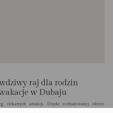
awdziwy raj dla rodzin
ą wakacje w Dubaju
g ciekawych atrakcji. Dzięki rozbudowanej ofercie
wi doskonałe połączenie luksusowych wakacji ze świetną