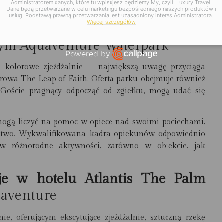
Administratorem danych, które tu wpisujesz będziemy My, czyli: Luxury Travel.
zy toreb na prezenty.
Dane będą przetwarzane w celu marketingu bezpośredniego naszych produktów i
usług. Podstawą prawną przetwarzania jest uzasadniony interes Administratora.
Więcej szczegółów
 nie będzie kompletny bez wizyty
ym Aquaventure Waterpark
Powered by
Open link in new window
 kolorowe zjeżdżalnie – największą uwagę przyciąga
rowa The Leap of Faith. Oferta parku obejmuje również
 Goście pragnący odpocząć od zgiełku, mogą udać się
mogą liczyć na pomoc w opiece nad swoimi pociechami,
eństwo. Wykwalifikowana kadra opiekunów odpowiednio
w różnorodne aktywności, zarówno w obiekcie, jak
je w hotelu Atlantis The Palm
uaventure
, oferującym ekscytujące zjeżdżalnie, sztuczną rzekę