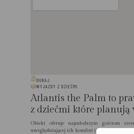
DUBAJ
WYJAZDY Z DZIEĆMI
Atlantis the Palm to pr
z dziećmi które planuj
Obiekt oferuje najmłodszym gościom szere
uwzględniającej ich komfort i potrzeby, stano