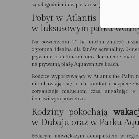
są udogodnienia w postaci sesji fotograficznej c
Pobyt w Atlantis the Palm
w luksusowym parku wodn
Na powierzchni 17 ha można znaleźć liczne
ogromna, idealna dla fanów adrenaliny, 9-met
pływanie z delfinami oraz karmienie mant.
na prywatną plażę Aquaventure Beach.
Rodzice wypoczywający w Atlantis the Palm 
nie obawiając się o ich komfort i bezpiecz
zorganizuje maluchom czas, angażując je 
i na świeżym powietrzu.
Rodziny pokochają
wakac
w Dubaju oraz w Parku Aq
Będącym największym aquaparkiem w regionie