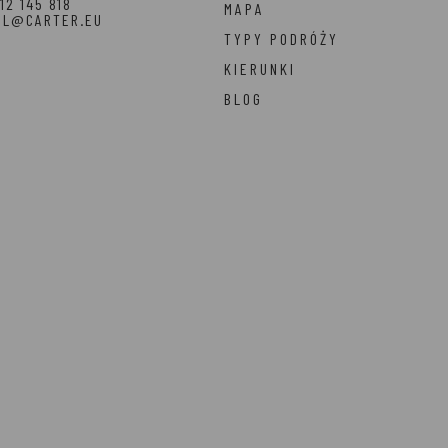
12 145 818
MAPA
EL@CARTER.EU
TYPY PODRÓŻY
KIERUNKI
BLOG