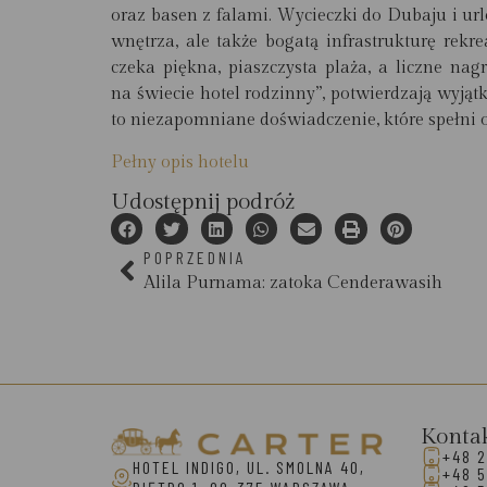
oraz basen z falami. Wycieczki do Dubaju i ur
wnętrza, ale także bogatą infrastrukturę rekr
czeka piękna, piaszczysta plaża, a liczne nag
na świecie hotel rodzinny”
, potwierdzają wyjąt
to niezapomniane doświadczenie, które spełni 
Pełny opis hotelu
Udostępnij podróż
POPRZEDNIA
Alila Purnama: zatoka Cenderawasih
Konta
+48 2
HOTEL INDIGO, UL. SMOLNA 40,
+48 5