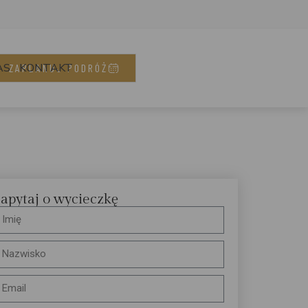
AS
KONTAKT
ZAPLANUJ PODRÓŻ
apytaj o wycieczkę