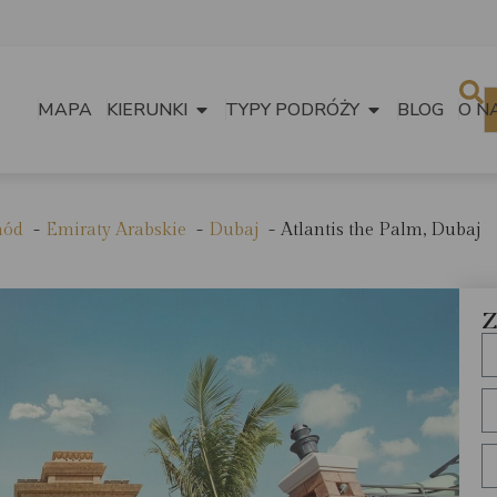
MAPA
KIERUNKI
TYPY PODRÓŻY
BLOG
O N
hód
Emiraty Arabskie
Dubaj
Atlantis the Palm, Dubaj
Z