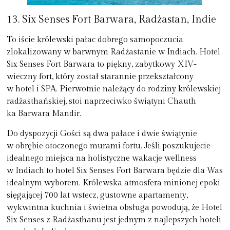
13. Six Senses Fort Barwara, Radżastan, Indie
To iście królewski pałac dobrego samopoczucia
zlokalizowany w barwnym Radżastanie w Indiach. Hotel
Six Senses Fort Barwara to piękny, zabytkowy XIV-
wieczny fort, który został starannie przekształcony
w hotel i SPA. Pierwotnie należący do rodziny królewskiej
radżasthańskiej, stoi naprzeciwko świątyni Chauth
ka Barwara Mandir.
Do dyspozycji Gości są dwa pałace i dwie świątynie
w obrębie otoczonego murami fortu. Jeśli poszukujecie
idealnego miejsca na holistyczne wakacje wellness
w Indiach to hotel Six Senses Fort Barwara będzie dla Was
idealnym wyborem. Królewska atmosfera minionej epoki
sięgającej 700 lat wstecz, gustowne apartamenty,
wykwintna kuchnia i świetna obsługa powodują, że Hotel
Six Senses z Radżasthanu jest jednym z najlepszych hoteli