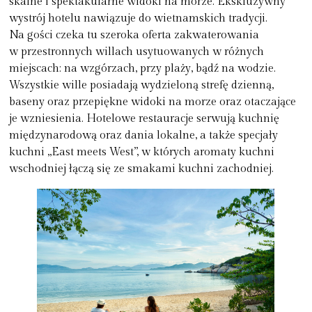
skalne i spektakularne widoki na morze. Ekskluzywny
wystrój hotelu nawiązuje do wietnamskich tradycji.
Na gości czeka tu szeroka oferta zakwaterowania
w przestronnych willach usytuowanych w różnych
miejscach: na wzgórzach, przy plaży, bądź na wodzie.
Wszystkie wille posiadają wydzieloną strefę dzienną,
baseny oraz przepiękne widoki na morze oraz otaczające
je wzniesienia. Hotelowe restauracje serwują kuchnię
międzynarodową oraz dania lokalne, a także specjały
kuchni „East meets West”, w których aromaty kuchni
wschodniej łączą się ze smakami kuchni zachodniej.