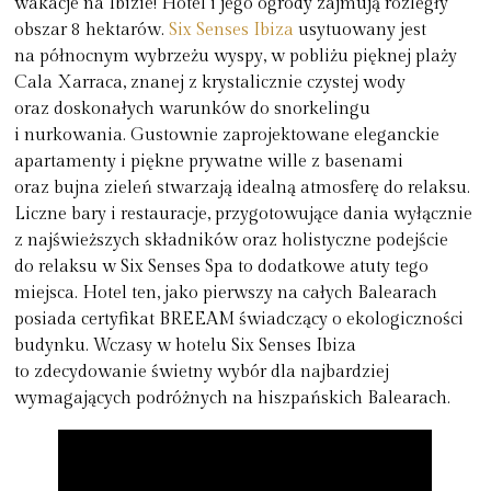
wakacje na Ibizie! Hotel i jego ogrody zajmują rozległy
obszar 8 hektarów.
Six Senses Ibiza
usytuowany jest
na północnym wybrzeżu wyspy, w pobliżu pięknej plaży
Cala Xarraca, znanej z krystalicznie czystej wody
oraz doskonałych warunków do snorkelingu
i nurkowania. Gustownie zaprojektowane eleganckie
apartamenty i piękne prywatne wille z basenami
oraz bujna zieleń stwarzają idealną atmosferę do relaksu.
Liczne bary i restauracje, przygotowujące dania wyłącznie
z najświeższych składników oraz holistyczne podejście
do relaksu w Six Senses Spa to dodatkowe atuty tego
miejsca. Hotel ten, jako pierwszy na całych Balearach
posiada certyfikat BREEAM świadczący o ekologiczności
budynku. Wczasy w hotelu Six Senses Ibiza
to zdecydowanie świetny wybór dla najbardziej
wymagających podróżnych na hiszpańskich Balearach.