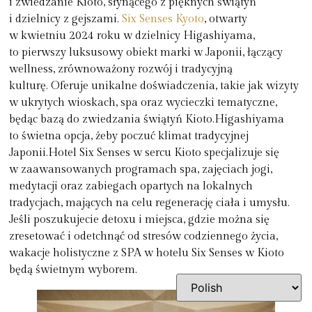
i zwiedzanie Kioto, słynącego z pięknych świątyń
i dzielnicy z gejszami.
Six Senses Kyoto
, otwarty
w kwietniu 2024 roku w dzielnicy Higashiyama,
to pierwszy luksusowy obiekt marki w Japonii, łączący
wellness, zrównoważony rozwój i tradycyjną
kulturę. Oferuje unikalne doświadczenia, takie jak wizyty
w ukrytych wioskach, spa oraz wycieczki tematyczne,
będąc bazą do zwiedzania świątyń Kioto.Higashiyama
to świetna opcja, żeby poczuć klimat tradycyjnej
Japonii.Hotel Six Senses w sercu Kioto specjalizuje się
w zaawansowanych programach spa, zajęciach jogi,
medytacji oraz zabiegach opartych na lokalnych
tradycjach, mających na celu regenerację ciała i umysłu.
Jeśli poszukujecie detoxu i miejsca, gdzie można się
zresetować i odetchnąć od stresów codziennego życia,
wakacje holistyczne z SPA w hotelu Six Senses w Kioto
będą świetnym wyborem.