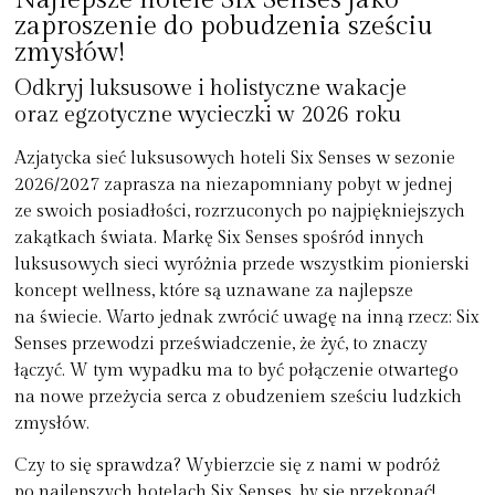
zaproszenie do pobudzenia sześciu
zmysłów!
Odkryj luksusowe i holistyczne wakacje
oraz egzotyczne wycieczki w 2026 roku
Azjatycka sieć luksusowych hoteli Six Senses w sezonie
2026/2027 zaprasza na niezapomniany pobyt w jednej
ze swoich posiadłości, rozrzuconych po najpiękniejszych
zakątkach świata. Markę Six Senses spośród innych
luksusowych sieci wyróżnia przede wszystkim pionierski
koncept wellness, które są uznawane za najlepsze
na świecie. Warto jednak zwrócić uwagę na inną rzecz: Six
Senses przewodzi przeświadczenie, że żyć, to znaczy
łączyć. W tym wypadku ma to być połączenie otwartego
na nowe przeżycia serca z obudzeniem sześciu ludzkich
zmysłów.
Czy to się sprawdza? Wybierzcie się z nami w podróż
po najlepszych hotelach Six Senses, by się przekonać!