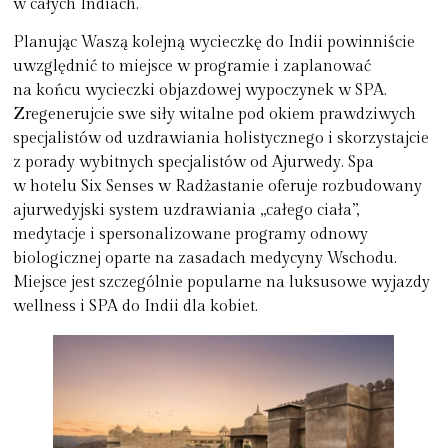
w całych Indiach.
Planując Waszą kolejną wycieczkę do Indii powinniście
uwzględnić to miejsce w programie i zaplanować
na końcu wycieczki objazdowej wypoczynek w SPA.
Zregenerujcie swe siły witalne pod okiem prawdziwych
specjalistów od uzdrawiania holistycznego i skorzystajcie
z porady wybitnych specjalistów od Ajurwedy. Spa
w hotelu Six Senses w Radżastanie oferuje rozbudowany
ajurwedyjski system uzdrawiania „całego ciała”,
medytacje i spersonalizowane programy odnowy
biologicznej oparte na zasadach medycyny Wschodu.
Miejsce jest szczególnie popularne na luksusowe wyjazdy
wellness i SPA do Indii dla kobiet.