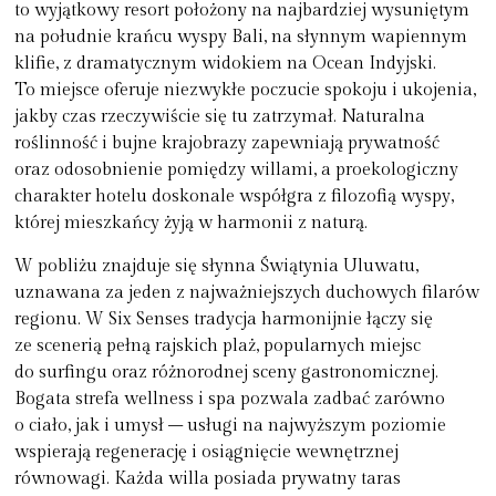
to wyjątkowy resort położony na najbardziej wysuniętym
na południe krańcu wyspy Bali, na słynnym wapiennym
klifie, z dramatycznym widokiem na Ocean Indyjski.
To miejsce oferuje niezwykłe poczucie spokoju i ukojenia,
jakby czas rzeczywiście się tu zatrzymał. Naturalna
roślinność i bujne krajobrazy zapewniają prywatność
oraz odosobnienie pomiędzy willami, a proekologiczny
charakter hotelu doskonale współgra z filozofią wyspy,
której mieszkańcy żyją w harmonii z naturą.
W pobliżu znajduje się słynna Świątynia Uluwatu,
uznawana za jeden z najważniejszych duchowych filarów
regionu. W Six Senses tradycja harmonijnie łączy się
ze scenerią pełną rajskich plaż, popularnych miejsc
do surfingu oraz różnorodnej sceny gastronomicznej.
Bogata strefa wellness i spa pozwala zadbać zarówno
o ciało, jak i umysł – usługi na najwyższym poziomie
wspierają regenerację i osiągnięcie wewnętrznej
równowagi. Każda willa posiada prywatny taras