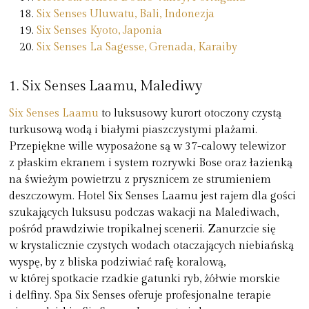
Six Senses Uluwatu, Bali, Indonezja
Six Senses Kyoto, Japonia
Six Senses La Sagesse, Grenada, Karaiby
1. Six Senses Laamu, Malediwy
Six Senses Laamu
to luksusowy kurort otoczony czystą
turkusową wodą i białymi piaszczystymi plażami.
Przepiękne wille wyposażone są w 37-calowy telewizor
z płaskim ekranem i system rozrywki Bose oraz łazienką
na świeżym powietrzu z prysznicem ze strumieniem
deszczowym. Hotel Six Senses Laamu jest rajem dla gości
szukających luksusu podczas wakacji na Malediwach,
pośród prawdziwie tropikalnej scenerii. Zanurzcie się
w krystalicznie czystych wodach otaczających niebiańską
wyspę, by z bliska podziwiać rafę koralową,
w której spotkacie rzadkie gatunki ryb, żółwie morskie
i delfiny. Spa Six Senses oferuje profesjonalne terapie