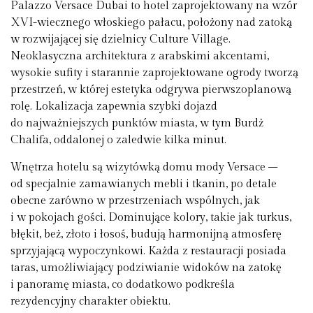
Palazzo Versace Dubai to hotel zaprojektowany na wzór
XVI-wiecznego włoskiego pałacu, położony nad zatoką
w rozwijającej się dzielnicy Culture Village.
Neoklasyczna architektura z arabskimi akcentami,
wysokie sufity i starannie zaprojektowane ogrody tworzą
przestrzeń, w której estetyka odgrywa pierwszoplanową
rolę. Lokalizacja zapewnia szybki dojazd
do najważniejszych punktów miasta, w tym Burdż
Chalifa, oddalonej o zaledwie kilka minut.
Wnętrza hotelu są wizytówką domu mody Versace –
od specjalnie zamawianych mebli i tkanin, po detale
obecne zarówno w przestrzeniach wspólnych, jak
i w pokojach gości. Dominujące kolory, takie jak turkus,
błękit, beż, złoto i łosoś, budują harmonijną atmosferę
sprzyjającą wypoczynkowi. Każda z restauracji posiada
taras, umożliwiający podziwianie widoków na zatokę
i panoramę miasta, co dodatkowo podkreśla
rezydencyjny charakter obiektu.