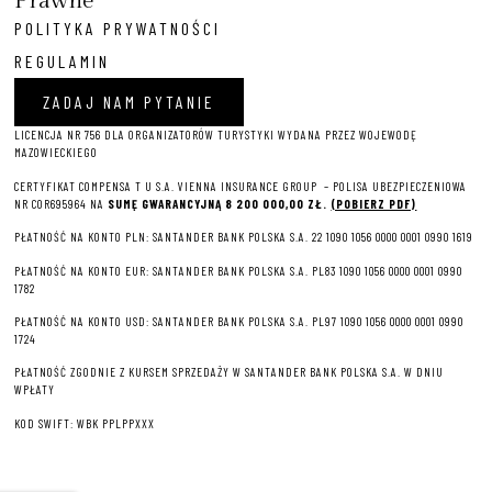
Prawne
POLITYKA PRYWATNOŚCI
REGULAMIN
ZADAJ NAM PYTANIE
LICENCJA NR 756 DLA ORGANIZATORÓW TURYSTYKI WYDANA PRZEZ WOJEWODĘ
MAZOWIECKIEGO
CERTYFIKAT COMPENSA T U S.A. VIENNA INSURANCE GROUP – P
OLISA UBEZPIECZENIOWA
NR COR695964 NA
SUMĘ GWARANCYJNĄ 8 2
00 000,00 ZŁ.
(POBIERZ PDF)
PŁATNOŚĆ NA KONTO PLN: SANTANDER BANK POLSKA S.A. 22 1090 1056 0000 0001 0990 1619
PŁATNOŚĆ NA KONTO EUR: SANTANDER BANK POLSKA S.A. PL83 1090 1056 0000 0001 0990
1782
PŁATNOŚĆ NA KONTO USD: SANTANDER BANK POLSKA S.A. PL97 1090 1056 0000 0001 0990
1724
PŁATNOŚĆ ZGODNIE Z KURSEM SPRZEDAŻY W SANTANDER BANK POLSKA S.A. W DNIU
WPŁATY
KOD SWIFT: WBK PPLPPXXX