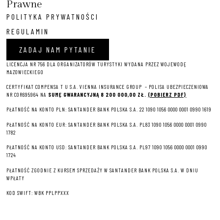
Prawne
POLITYKA PRYWATNOŚCI
REGULAMIN
ZADAJ NAM PYTANIE
LICENCJA NR 756 DLA ORGANIZATORÓW TURYSTYKI WYDANA PRZEZ WOJEWODĘ
MAZOWIECKIEGO
CERTYFIKAT COMPENSA T U S.A. VIENNA INSURANCE GROUP – P
OLISA UBEZPIECZENIOWA
NR COR695964 NA
SUMĘ GWARANCYJNĄ 8 2
00 000,00 ZŁ.
(POBIERZ PDF)
PŁATNOŚĆ NA KONTO PLN: SANTANDER BANK POLSKA S.A. 22 1090 1056 0000 0001 0990 1619
PŁATNOŚĆ NA KONTO EUR: SANTANDER BANK POLSKA S.A. PL83 1090 1056 0000 0001 0990
1782
PŁATNOŚĆ NA KONTO USD: SANTANDER BANK POLSKA S.A. PL97 1090 1056 0000 0001 0990
1724
PŁATNOŚĆ ZGODNIE Z KURSEM SPRZEDAŻY W SANTANDER BANK POLSKA S.A. W DNIU
WPŁATY
KOD SWIFT: WBK PPLPPXXX