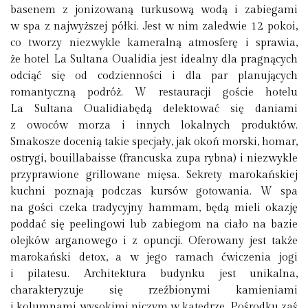
basenem z jonizowaną turkusową wodą i zabiegami
w spa z najwyższej półki. Jest w nim zaledwie 12 pokoi,
co tworzy niezwykle kameralną atmosferę i sprawia,
że hotel La Sultana Oualidia jest idealny dla pragnących
odciąć się od codzienności i dla par planujących
romantyczną podróż. W restauracji goście hotelu
La Sultana Oualidiabędą delektować się daniami
z owoców morza i innych lokalnych produktów.
Smakosze docenią takie specjały, jak okoń morski, homar,
ostrygi, bouillabaisse (francuska zupa rybna) i niezwykle
przyprawione grillowane mięsa. Sekrety marokańskiej
kuchni poznają podczas kursów gotowania. W spa
na gości czeka tradycyjny hammam, będą mieli okazję
poddać się peelingowi lub zabiegom na ciało na bazie
olejków arganowego i z opuncji. Oferowany jest także
marokański detox, a w jego ramach ćwiczenia jogi
i pilatesu. Architektura budynku jest unikalna,
charakteryzuje się rzeźbionymi kamieniami
i kolumnami wysokimi niczym w katedrze. Pośrodku zaś