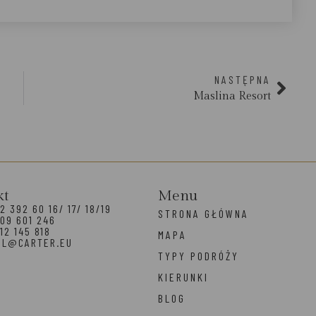
NASTĘPNA
Maslina Resort
kt
Menu
2 392 60 16/ 17/ 18/19
STRONA GŁÓWNA
09 601 246
12 145 818
MAPA
EL@CARTER.EU
TYPY PODRÓŻY
KIERUNKI
BLOG