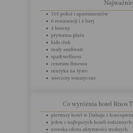
Najważnie
316 pokoi i apartamentów
6 restauracji i 4 bary
4 baseny
prywatna plaża
kids club
mały amfiteatr
spa&wellness
centrum fitnessu
muzyka na żywo
wieczory tematyczne
Co wyróżnia hotel Rixos 
pierwszy hotel w Dubaju z konceptem u
jeden z najlepszych hoteli rodzinnyc
szeroka oferta aktywności wodnych