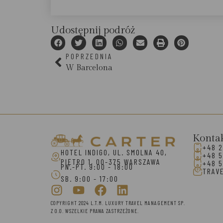
Udostępnij podróż
POPRZEDNIA
W Barcelona
Konta
+48 2
HOTEL INDIGO, UL. SMOLNA 40,
+48 5
PIĘTRO 1, 00-375 WARSZAWA
+48 5
PN.-PT. 9:00 - 18:00
TRAV
SB. 9:00 - 17:00
COPYRIGHT 2024 L.T.M. LUXURY TRAVEL MANAGEMENT SP.
Z O.O. WSZELKIE PRAWA ZASTRZEŻONE.