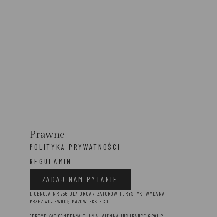
Prawne
POLITYKA PRYWATNOŚCI
REGULAMIN
ZADAJ NAM PYTANIE
LICENCJA NR 756 DLA ORGANIZATORÓW TURYSTYKI WYDANA
PRZEZ WOJEWODĘ MAZOWIECKIEGO
CERTYFIKAT COMPENSA T U S.A. VIENNA INSURANCE GROUP