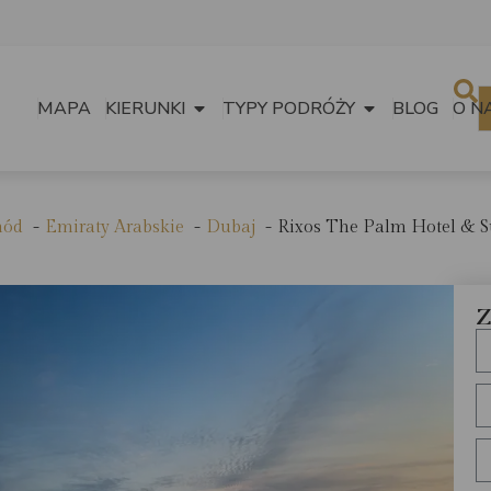
MAPA
KIERUNKI
TYPY PODRÓŻY
BLOG
O N
hód
Emiraty Arabskie
Dubaj
Rixos The Palm Hotel & Su
Z