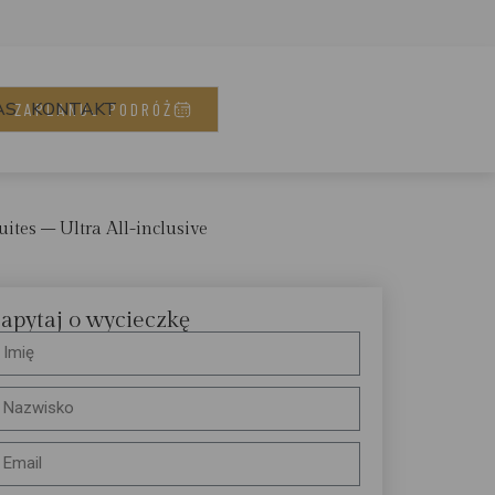
AS
KONTAKT
ZAPLANUJ PODRÓŻ
ites – Ultra All-inclusive
apytaj o wycieczkę