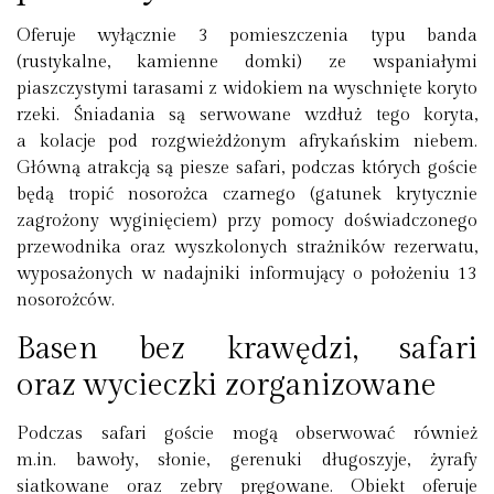
Oferuje wyłącznie 3 pomieszczenia typu banda
(rustykalne, kamienne domki) ze wspaniałymi
piaszczystymi tarasami z widokiem na wyschnięte koryto
rzeki. Śniadania są serwowane wzdłuż tego koryta,
a kolacje pod rozgwieżdżonym afrykańskim niebem.
Główną atrakcją są piesze safari, podczas których goście
będą tropić nosorożca czarnego (gatunek krytycznie
zagrożony wyginięciem) przy pomocy doświadczonego
przewodnika oraz wyszkolonych strażników rezerwatu,
wyposażonych w nadajniki informujący o położeniu 13
nosorożców.
Basen bez krawędzi, safari
oraz wycieczki zorganizowane
Podczas safari goście mogą obserwować również
m.in. bawoły, słonie, gerenuki długoszyje, żyrafy
siatkowane oraz zebry pręgowane. Obiekt oferuje