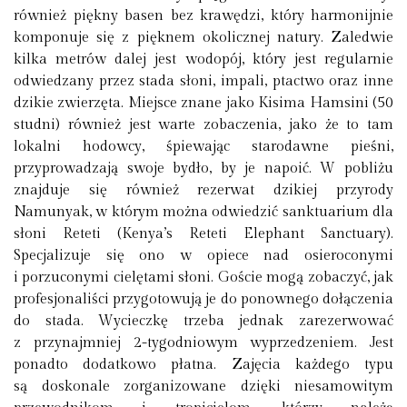
również piękny basen bez krawędzi, który harmonijnie
komponuje się z pięknem okolicznej natury. Zaledwie
kilka metrów dalej jest wodopój, który jest regularnie
odwiedzany przez stada słoni, impali, ptactwo oraz inne
dzikie zwierzęta. Miejsce znane jako Kisima Hamsini (50
studni) również jest warte zobaczenia, jako że to tam
lokalni hodowcy, śpiewając starodawne pieśni,
przyprowadzają swoje bydło, by je napoić. W pobliżu
znajduje się również rezerwat dzikiej przyrody
Namunyak, w którym można odwiedzić sanktuarium dla
słoni Reteti (Kenya’s Reteti Elephant Sanctuary).
Specjalizuje się ono w opiece nad osieroconymi
i porzuconymi cielętami słoni. Goście mogą zobaczyć, jak
profesjonaliści przygotowują je do ponownego dołączenia
do stada. Wycieczkę trzeba jednak zarezerwować
z przynajmniej 2-tygodniowym wyprzedzeniem. Jest
ponadto dodatkowo płatna. Zajęcia każdego typu
są doskonale zorganizowane dzięki niesamowitym