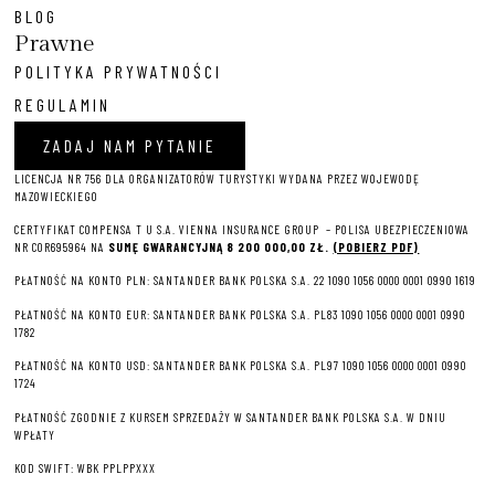
BLOG
Prawne
POLITYKA PRYWATNOŚCI
REGULAMIN
ZADAJ NAM PYTANIE
LICENCJA NR 756 DLA ORGANIZATORÓW TURYSTYKI WYDANA PRZEZ WOJEWODĘ
MAZOWIECKIEGO
CERTYFIKAT COMPENSA T U S.A. VIENNA INSURANCE GROUP – P
OLISA UBEZPIECZENIOWA
NR COR695964 NA
SUMĘ GWARANCYJNĄ 8 2
00 000,00 ZŁ.
(POBIERZ PDF)
PŁATNOŚĆ NA KONTO PLN: SANTANDER BANK POLSKA S.A. 22 1090 1056 0000 0001 0990 1619
PŁATNOŚĆ NA KONTO EUR: SANTANDER BANK POLSKA S.A. PL83 1090 1056 0000 0001 0990
1782
PŁATNOŚĆ NA KONTO USD: SANTANDER BANK POLSKA S.A. PL97 1090 1056 0000 0001 0990
1724
PŁATNOŚĆ ZGODNIE Z KURSEM SPRZEDAŻY W SANTANDER BANK POLSKA S.A. W DNIU
WPŁATY
KOD SWIFT: WBK PPLPPXXX