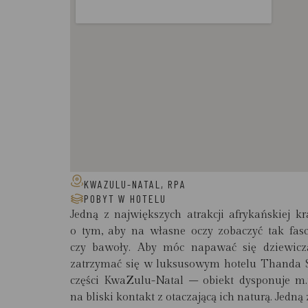
KWAZULU-NATAL, RPA
POBYT W HOTELU
Jedną z największych atrakcji afrykańskiej k
o tym, aby na własne oczy zobaczyć tak fascy
czy bawoły. Aby móc napawać się dziewiczą
zatrzymać się w luksusowym hotelu Thanda 
części KwaZulu-Natal – obiekt dysponuje m.i
na bliski kontakt z otaczającą ich naturą. Jedną