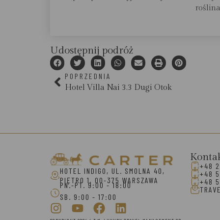
roślina
Udostępnij podróż
POPRZEDNIA
Hotel Villa Nai 3.3 Dugi Otok
Konta
+48 2
HOTEL INDIGO, UL. SMOLNA 40,
+48 5
PIĘTRO 1, 00-375 WARSZAWA
+48 5
PN.-PT. 9:00 - 18:00
TRAV
SB. 9:00 - 17:00