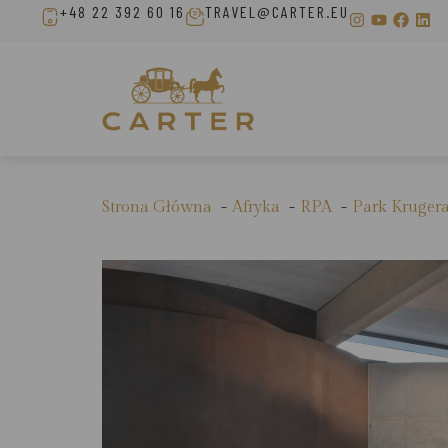
+48 22 392 60 16
TRAVEL@CARTER.EU
Strona Główna
Afryka
RPA
Park Krugera