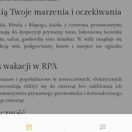
ią Twoje marzenia i oczekiwania
rula, Mvula i Mapogo, każda z czterema przestronnymi
ają do dyspozycji prywatny taras, luksusową łazienkę
, salon, garderobę oraz minibar. W willi znajduje się
lekcją win, podgrzewany basen i miejsce na ognisko
as wakacji w RPA
oranne i popołudniowe w nowoczesnych, elektrycznych
pozwalają zbliżyć się do zwierząt bez zakłócania ich
 towarzystwie prywatnego przewodnika i doświadczonego
je zwierząt.
ączność
liwości kontaktu
łne wyżywienie przygotowywane przez prywatnego szefa