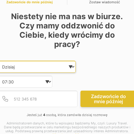
e przez osobistego barmana oraz kompleksową obsługę
Zadzwońcie do mnie później
Zostaw wiadomość
Niestety nie ma nas w biurze.
ryce
Czy mamy oddzwonić do
Ciebie, kiedy wrócimy do
rystyki w regionie. Lodge działa całkowicie off-grid,
ch systemów recyklingu wody. To pierwszy obiekt w Sabi
pracy?
la.
e wakacje i wczasy
Date and time slection for sch
Wybierz datę
o kontaktu z naturą, bez rezygnacji z najwyższej jakości
Wybierz godzinę
propozycja na prywatne wakacje, rodzinne wczasy
ł – w sercu Afryki, gdzie każda chwila staje się
Podaj poprawny numer t
Numer telefonu
Zadzwońcie do
mnie później
jsze informacje:
Jesteś już
4
osobą, która zamówiła dzisiaj rozmowę
Administratorem danych, które tu wpisujesz będziemy My, czyli: Luxury Travel.
Dane będą przetwarzane w celu marketingu bezpośredniego naszych produktów i
usług. Podstawą prawną przetwarzania jest uzasadniony interes Administratora.