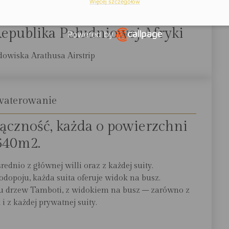
Więcej szczegółów
okalizacja
Republika Południowej Afryki
Powered by
Open link in new window
dowiska Arathusa Airstrip
waterowanie
łączność, każda o powierzchni
640m2.
dnio z głównej willi oraz z każdej suity.
dopoju, każda suita oferuje widok na busz.
u drzew Tamboti, z widokiem na busz – zarówno z
 i z każdej prywatnej suity.