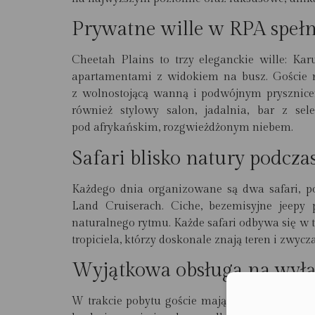
Prywatne wille w RPA spełn
Cheetah Plains to trzy eleganckie wille: Ka
apartamentami z widokiem na busz. Goście m
z wolnostojącą wanną i podwójnym prysznicem
również stylowy salon, jadalnia, bar z se
pod afrykańskim, rozgwieżdżonym niebem.
Safari blisko natury podcz
Każdego dnia organizowane są dwa safari, p
Land Cruiserach. Ciche, bezemisyjne jeepy 
naturalnego rytmu. Każde safari odbywa się w
tropiciela, którzy doskonale znają teren i zwycza
Wyjątkowa obsługa na wył
Moż
W trakcie pobytu goście mają zapewnione pe