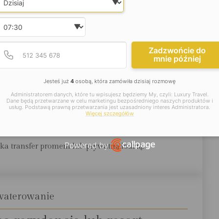
wuj wymarzone wczasy w Villa Nai 3.3 już dziś i odkryj
dróży CARTER.
Wybierz godzinę
jsze informacje:
Podaj poprawny numer t
Numer telefonu
Zadzwońcie do
mnie później
Jesteś już
4
osobą, która zamówiła dzisiaj rozmowę
okalizacja
Administratorem danych, które tu wpisujesz będziemy My, czyli: Luxury Travel.
Dane będą przetwarzane w celu marketingu bezpośredniego naszych produktów i
, Chorwacja i Hotel Villa Nai
usług. Podstawą prawną przetwarzania jest uzasadniony interes Administratora.
Więcej szczegółów
 Dugi Otok
Powered by
ska transfer promem lub prywatną łodzią.
Open link in new window
waterowanie