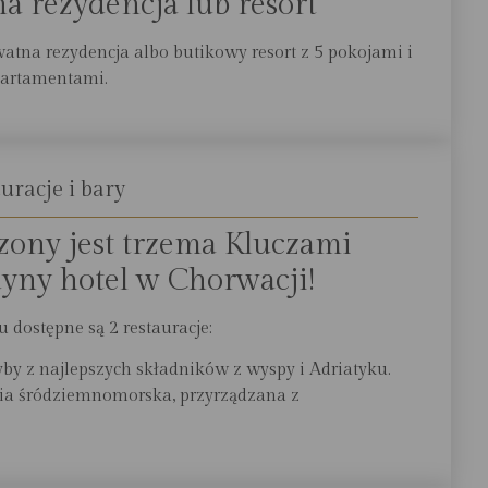
na rezydencja lub resort
atna rezydencja albo butikowy resort z 5 pokojami i
partamentami.
uracje i bary
dzony jest trzema Kluczami
dyny hotel w Chorwacji!
u dostępne są 2 restauracje:
yby z najlepszych składników z wyspy i Adriatyku.
ia śródziemnomorska, przyrządzana z