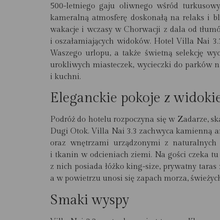
500-letniego gaju oliwnego wśród turkusow
kameralną atmosferę doskonałą na relaks i bl
wakacje i wczasy w Chorwacji z dala od tłu
i oszałamiających widoków. Hotel Villa Nai 3
Waszego urlopu, a także świetną selekcję wyci
urokliwych miasteczek, wycieczki do parków 
i kuchni.
Eleganckie pokoje z widoki
Podróż do hotelu rozpoczyna się w Zadarze, s
Dugi Otok. Villa Nai 3.3 zachwyca kamienną ar
oraz wnętrzami urządzonymi z naturalnych
i tkanin w odcieniach ziemi. Na gości czeka t
z nich posiada łóżko king-size, prywatny tara
a w powietrzu unosi się zapach morza, świeżych 
Smaki wyspy