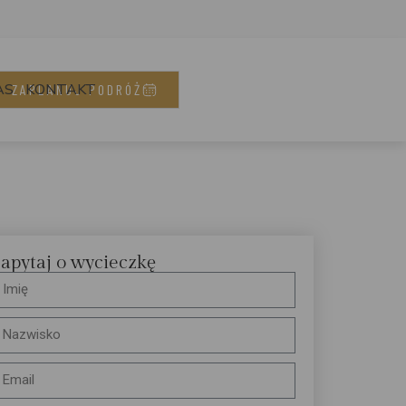
AS
KONTAKT
ZAPLANUJ PODRÓŻ
apytaj o wycieczkę