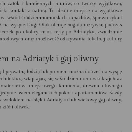
ych zatok i kamiennych murów, co tworzy wyjątkową,
iski kontakt z naturą. To idealne miejsce na wyjątkowe
mów, wśród śródziemnomorskich zapachów, śpiewu cykad
.3 na wyspie Dugi Otok oferuje bogatą rozrywkę podczas
eczek po okolicy, m.in. rejsy po Adriatyku, zwiedzanie
narodowych oraz możliwość odkrywania lokalnej kultury
em na Adriatyk i gaj oliwny
kąd prywatną łodzią lub promem można dotrzeć na wyspę
chitekturą wtapiającą się w śródziemnomorski krajobraz
 materiałów: miejscowego kamienia, drewna oliwnego
u jedynie osiem eleganckich pokoi i apartamentów. Każdy
s z widokiem na błękit Adriatyku lub wiekowy gaj oliwny,
ziół i oliwek.