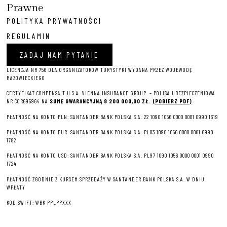
Prawne
POLITYKA PRYWATNOŚCI
REGULAMIN
ZADAJ NAM PYTANIE
LICENCJA NR 756 DLA ORGANIZATORÓW TURYSTYKI WYDANA PRZEZ WOJEWODĘ
MAZOWIECKIEGO
CERTYFIKAT COMPENSA T U S.A. VIENNA INSURANCE GROUP – P
OLISA UBEZPIECZENIOWA
NR COR695964 NA
SUMĘ GWARANCYJNĄ 8 2
00 000,00 ZŁ.
(POBIERZ PDF)
PŁATNOŚĆ NA KONTO PLN: SANTANDER BANK POLSKA S.A. 22 1090 1056 0000 0001 0990 1619
PŁATNOŚĆ NA KONTO EUR: SANTANDER BANK POLSKA S.A. PL83 1090 1056 0000 0001 0990
1782
PŁATNOŚĆ NA KONTO USD: SANTANDER BANK POLSKA S.A. PL97 1090 1056 0000 0001 0990
1724
PŁATNOŚĆ ZGODNIE Z KURSEM SPRZEDAŻY W SANTANDER BANK POLSKA S.A. W DNIU
WPŁATY
KOD SWIFT: WBK PPLPPXXX