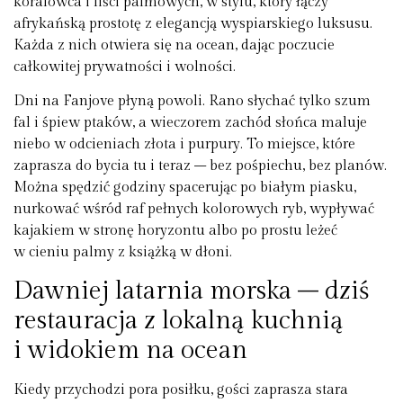
koralowca i liści palmowych, w stylu, który łączy
afrykańską prostotę z elegancją wyspiarskiego luksusu.
Każda z nich otwiera się na ocean, dając poczucie
całkowitej prywatności i wolności.
Dni na Fanjove płyną powoli. Rano słychać tylko szum
fal i śpiew ptaków, a wieczorem zachód słońca maluje
niebo w odcieniach złota i purpury. To miejsce, które
zaprasza do bycia tu i teraz – bez pośpiechu, bez planów.
Można spędzić godziny spacerując po białym piasku,
nurkować wśród raf pełnych kolorowych ryb, wypływać
kajakiem w stronę horyzontu albo po prostu leżeć
w cieniu palmy z książką w dłoni.
Dawniej latarnia morska – dziś
restauracja z lokalną kuchnią
i widokiem na ocean
Kiedy przychodzi pora posiłku, gości zaprasza stara