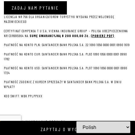
ZADAJ NAM PYTANIE
LICENCJA NR 756 DLA ORGANIZATORÓW TURYSTYKI WYDANA PRZEZ WOJEWODĘ
MAZOWIECKIEGO
CERTYFIKAT COMPENSA T U S.A. VIENNA INSURANCE GROUP – P
OLISA UBEZPIECZENIOWA
NR COR695964 NA
SUMĘ GWARANCYJNĄ 8 2
00 000,00 ZŁ.
(POBIERZ PDF)
PŁATNOŚĆ NA KONTO PLN: SANTANDER BANK POLSKA S.A. 22 1090 1056 0000 0001 0990 1619
PŁATNOŚĆ NA KONTO EUR: SANTANDER BANK POLSKA S.A. PL83 1090 1056 0000 0001 0990
1782
PŁATNOŚĆ NA KONTO USD: SANTANDER BANK POLSKA S.A. PL97 1090 1056 0000 0001 0990
1724
PŁATNOŚĆ ZGODNIE Z KURSEM SPRZEDAŻY W SANTANDER BANK POLSKA S.A. W DNIU
WPŁATY
KOD SWIFT: WBK PPLPPXXX
PROJEKT I WYKONANIE SERWISU
ZAPYTAJ O WYCIECZKĘ