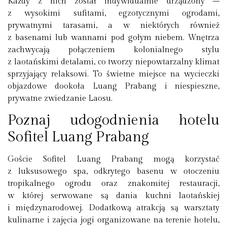
Każdy z nich został indywidualnie urządzony –
z wysokimi sufitami, egzotycznymi ogrodami,
prywatnymi tarasami, a w niektórych również
z basenami lub wannami pod gołym niebem. Wnętrza
zachwycają połączeniem kolonialnego stylu
z laotańskimi detalami, co tworzy niepowtarzalny klimat
sprzyjający relaksowi. To świetne miejsce na wycieczki
objazdowe dookoła Luang Prabang i niespieszne,
prywatne zwiedzanie Laosu.
Poznaj udogodnienia hotelu
Sofitel Luang Prabang
Goście Sofitel Luang Prabang mogą korzystać
z luksusowego spa, odkrytego basenu w otoczeniu
tropikalnego ogrodu oraz znakomitej restauracji,
w której serwowane są dania kuchni laotańskiej
i międzynarodowej. Dodatkową atrakcją są warsztaty
kulinarne i zajęcia jogi organizowane na terenie hotelu,