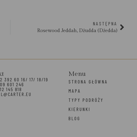
NASTĘPNA
Rosewood Jeddah, Dżudda (Dżedda)
kt
Menu
2 392 60 16/ 17/ 18/19
STRONA GŁÓWNA
09 601 246
12 145 818
MAPA
EL@CARTER.EU
TYPY PODRÓŻY
KIERUNKI
BLOG