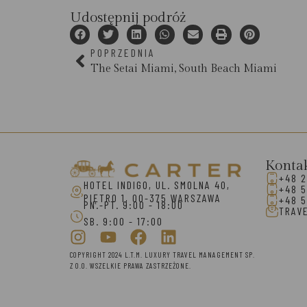
Udostępnij podróż
POPRZEDNIA
The Setai Miami, South Beach Miami
Konta
+48 2
HOTEL INDIGO, UL. SMOLNA 40,
+48 5
PIĘTRO 1, 00-375 WARSZAWA
+48 5
PN.-PT. 9:00 - 18:00
TRAV
SB. 9:00 - 17:00
COPYRIGHT 2024 L.T.M. LUXURY TRAVEL MANAGEMENT SP.
Z O.O. WSZELKIE PRAWA ZASTRZEŻONE.