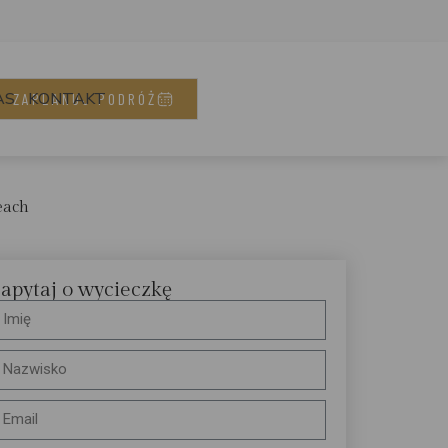
AS
KONTAKT
ZAPLANUJ PODRÓŻ
each
apytaj o wycieczkę