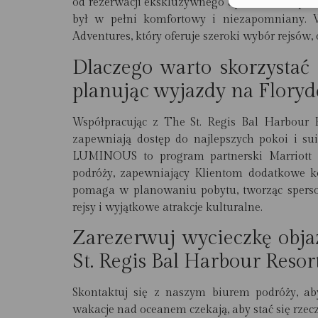
od rezerwacji ekskluzywnego apartamentu po or
był w pełni komfortowy i niezapomniany. 
Adventures, który oferuje szeroki wybór rejsów
Dlaczego warto skorzystać
planując wyjazdy na Floryd
Współpracując z The St. Regis Bal Harbour R
zapewniają dostęp do najlepszych pokoi i su
LUMINOUS to program partnerski Marriott I
podróży, zapewniający Klientom dodatkowe ko
pomaga w planowaniu pobytu, tworząc spers
rejsy i wyjątkowe atrakcje kulturalne.
Zarezerwuj wycieczkę obj
St. Regis Bal Harbour Resor
Skontaktuj się z naszym biurem podróży, ab
wakacje nad oceanem czekają, aby stać się rzecz