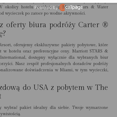
ganizację atrakcji i wycieczek w Miami, aby Twój pobyt
Powered by
W okolicy hotelu znajduje się Miami Tours & Water
, od wycieczek po zatoce po wodne aktywności.
Open link in new window
 z oferty biura podróży Carter ®
ę?
esort, oferujemy ekskluzywne pakiety pobytowe, które
it w hotelu oraz preferencyjne ceny. Marriott STARS &
nternational, dostępny wyłącznie dla wybranych biur
rzyści. Nasz zespół profesjonalnych doradców podróży
onalizowane doświadczenia w Miami, w tym wycieczki,
azdową do USA z pobytem w The
t
y wybrać pakiet idealny dla siebie. Twoje wymarzone
ywistością.