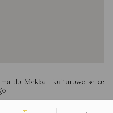
ama do
Mekka
i kulturowe serce
go
ów pełniła rolę bramy dla pielgrzymów zmierzających
em, w którym ultranowoczesne wieżowce stoją zaledwie
liwości kontaktu