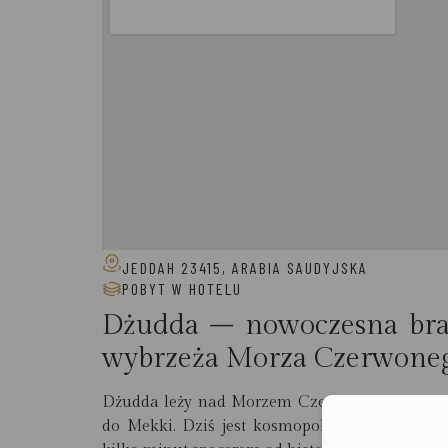
JEDDAH 23415, ARABIA SAUDYJSKA
POBYT W HOTELU
Dżudda
– nowoczesna br
wybrzeża Morza Czerwone
Dżudda leży nad Morzem Czerwonym i od wiek
do Mekki. Dziś jest kosmopolitycznym miast
Moż