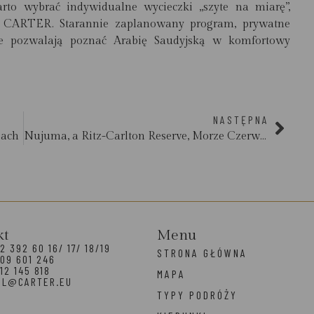
rto wybrać indywidualne wycieczki „szyte na miarę”,
y
CARTER
. Starannie zaplanowany program, prywatne
ele pozwalają poznać Arabię Saudyjską w komfortowy
NASTĘPNA
each
Nujuma, a Ritz-Carlton Reserve, Morze Czerwone
kt
Menu
2 392 60 16/ 17/ 18/19
STRONA GŁÓWNA
09 601 246
12 145 818
MAPA
EL@CARTER.EU
TYPY PODRÓŻY