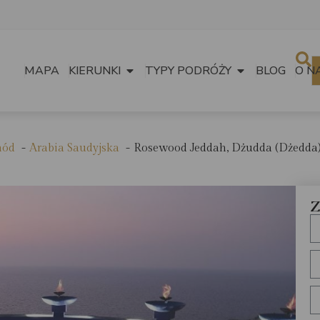
MAPA
KIERUNKI
TYPY PODRÓŻY
BLOG
O N
hód
Arabia Saudyjska
Rosewood Jeddah, Dżudda (Dżedda
Z