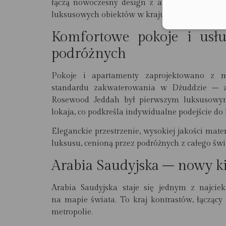
łączą nowoczesny design z arabską estetyką, 
luksusowych obiektów w kraju.
Komfortowe pokoje i usł
podróżnych
Pokoje i apartamenty zaprojektowano z m
standardu zakwaterowania w Dżuddzie – za
Rosewood Jeddah był pierwszym luksusowym
lokaja, co podkreśla indywidualne podejście do
Eleganckie przestrzenie, wysokiej jakości mat
luksusu, cenioną przez podróżnych z całego świ
Arabia Saudyjska
– nowy ki
Arabia Saudyjska staje się jednym z najcie
na mapie świata. To kraj kontrastów, łączący
metropolie.