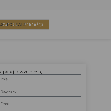
AS
KONTAKT
ZAPLANUJ PODRÓŻ
)
apytaj o wycieczkę