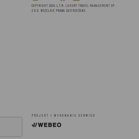
COPYRIGHT 2024 L.T.M. LUXURY TRAVEL MANAGEMENT SP.
Z O.O. WSZELKIE PRAWA ZASTRZEŻONE.
PROJEKT I WYKONANIE SERWISU