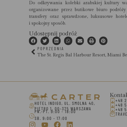
Do odkrywania kolebki arabskiej kultury wa
organizowane przez butikowe biuro podróż
transfery oraz sprawdzone, luksusowe hot
i spokojny sposób.
Udostępnij podróż
POPRZEDNIA
The St. Regis Bal Harbour Resort, Miami B
Konta
+48 2
HOTEL INDIGO, UL. SMOLNA 40,
+48 5
PIĘTRO 1, 00-375 WARSZAWA
+48 5
PN.-PT. 9:00 - 18:00
TRAV
SB. 9:00 - 17:00