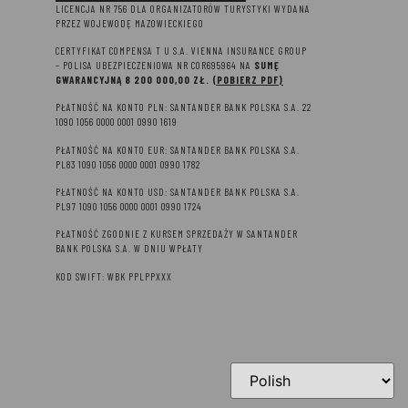
LICENCJA NR 756 DLA ORGANIZATORÓW TURYSTYKI WYDANA
PRZEZ WOJEWODĘ MAZOWIECKIEGO
CERTYFIKAT COMPENSA T U S.A. VIENNA INSURANCE GROUP
– P
OLISA UBEZPIECZENIOWA NR COR695964 NA
SUMĘ
GWARANCYJNĄ 8 2
00 000,00 ZŁ.
(POBIERZ PDF)
PŁATNOŚĆ NA KONTO PLN: SANTANDER BANK POLSKA S.A. 22
1090 1056 0000 0001 0990 1619
PŁATNOŚĆ NA KONTO EUR: SANTANDER BANK POLSKA S.A.
PL83 1090 1056 0000 0001 0990 1782
PŁATNOŚĆ NA KONTO USD: SANTANDER BANK POLSKA S.A.
PL97 1090 1056 0000 0001 0990 1724
PŁATNOŚĆ ZGODNIE Z KURSEM SPRZEDAŻY W SANTANDER
BANK POLSKA S.A. W DNIU WPŁATY
KOD SWIFT: WBK PPLPPXXX