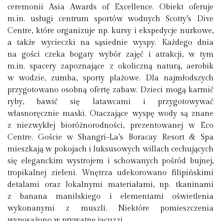
ceremonii Asia Awards of Excellence. Obiekt oferuje
m.in. usługi centrum sportów wodnych Scotty’s Dive
Centre, które organizuje np. kursy i ekspedycje nurkowe,
a także wycieczki na sąsiednie wyspy. Każdego dnia
na gości czeka bogaty wybór zajęć i atrakcji, w tym
m.in. spacery zapoznające z okoliczną naturą, aerobik
w wodzie, zumba, sporty plażowe. Dla najmłodszych
przygotowano osobną ofertę zabaw. Dzieci mogą karmić
ryby, bawić się latawcami i przygotowywać
własnoręcznie maski. Otaczające wyspę wody są znane
z niezwykłej bioróżnorodności, prezentowanej w Eco
Centre. Goście w Shangri-La’s Boracay Resort & Spa
mieszkają w pokojach i luksusowych willach cechujących
się eleganckim wystrojem i schowanych pośród bujnej,
tropikalnej zieleni. Wnętrza udekorowano filipińskimi
detalami oraz lokalnymi materiałami, np. tkaninami
z banana manilskiego i elementami oświetlenia
wykonanymi z muszli. Niektóre pomieszczenia
wyposażono w prywatne jacuzzi.