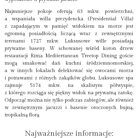
Najmniejsze pokoje oferują 63 mkw. powierzchni,
a wspaniała willa prezydencka (Presidential Villa)
z zapadającym w pamięć widokiem na morze jest
ogromną posiadłością liczącą wraz z zewnętrznymi
terenami 1727 mkw. Luksusowe wille posiadają
prywatne baseny. W schowanej wśród koron drzew
restauracji Rima Mediterranean Treetop Dining goście
mogą smakować dań kuchni śródziemnomorskiej,
a w innych lokalach delektować się owocami morza
i potrawami z różnych zakątków globu. Luksusowe spa
zajmuje 5174 mkw. na skalistym półwyspie,
z którego rozciąga się piękny widok na prywatną zatokę.
Odpocząć można nie tylko podczas zabiegów, ale również
w zewnętrznym jacuzzi i basenie otoczonych bujną,
tropikalną florą.
Najważniejsze informacje: