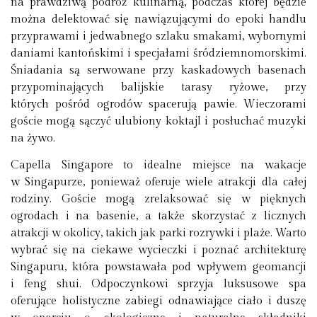
na prawdziwą podróż kulinarną, podczas której będzie
można delektować się nawiązującymi do epoki handlu
przyprawami i jedwabnego szlaku smakami, wybornymi
daniami kantońskimi i specjałami śródziemnomorskimi.
Śniadania są serwowane przy kaskadowych basenach
przypominających balijskie tarasy ryżowe, przy
których pośród ogrodów spacerują pawie. Wieczorami
goście mogą sączyć ulubiony koktajl i posłuchać muzyki
na żywo.
Capella Singapore to idealne miejsce na wakacje
w Singapurze, ponieważ oferuje wiele atrakcji dla całej
rodziny. Goście mogą zrelaksować się w pięknych
ogrodach i na basenie, a także skorzystać z licznych
atrakcji w okolicy, takich jak parki rozrywki i plaże. Warto
wybrać się na ciekawe wycieczki i poznać architekturę
Singapuru, która powstawała pod wpływem geomancji
i feng shui. Odpoczynkowi sprzyja luksusowe spa
oferujące holistyczne zabiegi odnawiające ciało i duszę