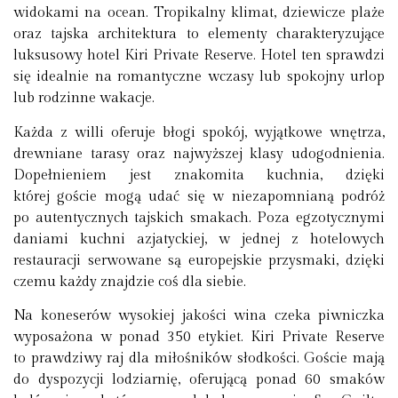
widokami na ocean. Tropikalny klimat, dziewicze plaże
oraz tajska architektura to elementy charakteryzujące
luksusowy hotel Kiri Private Reserve. Hotel ten sprawdzi
się idealnie na romantyczne wczasy lub spokojny urlop
lub rodzinne wakacje.
Każda z willi oferuje błogi spokój, wyjątkowe wnętrza,
drewniane tarasy oraz najwyższej klasy udogodnienia.
Dopełnieniem jest znakomita kuchnia, dzięki
której goście mogą udać się w niezapomnianą podróż
po autentycznych tajskich smakach. Poza egzotycznymi
daniami kuchni azjatyckiej, w jednej z hotelowych
restauracji serwowane są europejskie przysmaki, dzięki
czemu każdy znajdzie coś dla siebie.
Na koneserów wysokiej jakości wina czeka piwniczka
wyposażona w ponad 350 etykiet. Kiri Private Reserve
to prawdziwy raj dla miłośników słodkości. Goście mają
do dyspozycji lodziarnię, oferującą ponad 60 smaków