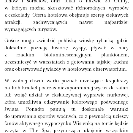
lodów i sorbetów, oraz lokal o nazwie So Guilty,
w którym można skosztować różnorodnych wyrobów
z czekolady. Oferta hotelowa obejmuje szereg ciekawych
atrakcji, zachwycających nawet najbardziej
wymagających turystów.
Goście mogą zwiedzić pobliską wioskę rybacką, gdzie
dokładnie poznają historię wyspy, pływać w nocy
z rzadkim bioluminescencyjnym planktonem,
uczestniczyć w warsztatach z gotowania tajskiej kuchni
oraz obserwować gwiazdy w hotelowym obserwatorium.
W wolnej chwili warto poznać urzekające krajobrazy
na Koh Kradad podczas niezapomnianej wycieczki safari
lub wziąć udział w ekskluzywnej wyprawie nurkowej,
która umożliwia odkrywanie kolorowego, podwodnego
świata. Ponadto panują tu doskonałe warunki
do uprawiania sportów wodnych, co z pewnością ucieszy
fanów aktywnego wypoczynku Wisienką na torcie będzie
wizyta w The Spa, przynosząca ukojenie wszystkim