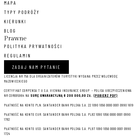
MAPA
TYPY PODRÓŻY
KIERUNKI
BLOG
Prawne
POLITYKA PRYWATNOŚCI
REGULAMIN
ZADAJ NAM PYTANIE
LICENCJA NR 756 DLA ORGANIZATORÓW TURYSTYKI WYDANA PRZEZ WOJEWODĘ
MAZOWIECKIEGO
CERTYFIKAT COMPENSA T U S.A. VIENNA INSURANCE GROUP – P
OLISA UBEZPIECZENIOWA
NR COR695964 NA
SUMĘ GWARANCYJNĄ 8 2
00 000,00 ZŁ.
(POBIERZ PDF)
PŁATNOŚĆ NA KONTO PLN: SANTANDER BANK POLSKA S.A. 22 1090 1056 0000 0001 0990 1619
PŁATNOŚĆ NA KONTO EUR: SANTANDER BANK POLSKA S.A. PL83 1090 1056 0000 0001 0990
1782
PŁATNOŚĆ NA KONTO USD: SANTANDER BANK POLSKA S.A. PL97 1090 1056 0000 0001 0990
1724