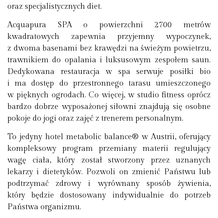
oraz specjalistycznych diet.
Acquapura SPA o powierzchni 2700 metrów
kwadratowych zapewnia przyjemny wypoczynek,
z dwoma basenami bez krawędzi na świeżym powietrzu,
trawnikiem do opalania i luksusowym zespołem saun.
Dedykowana restauracja w spa serwuje posiłki bio
i ma dostęp do przestronnego tarasu umieszczonego
w pięknych ogrodach. Co więcej, w studio fitness oprócz
bardzo dobrze wyposażonej siłowni znajdują się osobne
pokoje do jogi oraz zajęć z trenerem personalnym.
To jedyny hotel metabolic balance® w Austrii, oferujący
kompleksowy program przemiany materii regulujący
wagę ciała, który został stworzony przez uznanych
lekarzy i dietetyków. Pozwoli on zmienić Państwu lub
podtrzymać zdrowy i wyrównany sposób żywienia,
który będzie dostosowany indywidualnie do potrzeb
Państwa organizmu.