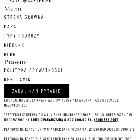
TRAVEL@CARTER.EU
Menu
STRONA GŁÓWNA
MAPA
TYPY PODRÓŻY
KIERUNKI
BLOG
Prawne
POLITYKA PRYWATNOŚCI
REGULAMIN
ZADAJ NAM PYTANIE
LICENCJA NR 756 DLA ORGANIZATORÓW TURYSTYKI WYDANA PRZEZ WOJEWODĘ
MAZOWIECKIEGO
CERTYFIKAT COMPENSA T U S.A. VIENNA INSURANCE GROUP – P
OLISA UBEZPIECZENIOWA
NR COR695964 NA
SUMĘ GWARANCYJNĄ 8 2
00 000,00 ZŁ.
(POBIERZ PDF)
PŁATNOŚĆ NA KONTO PLN: SANTANDER BANK POLSKA S.A. 22 1090 1056 0000 0001 0990 1619
PŁATNOŚĆ NA KONTO EUR: SANTANDER BANK POLSKA S.A. PL83 1090 1056 0000 0001 0990