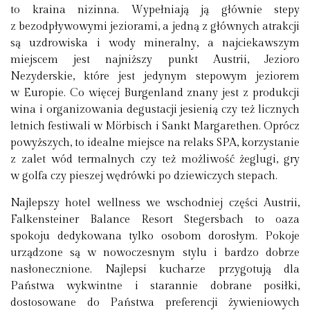
to kraina nizinna. Wypełniają ją głównie stepy
z bezodpływowymi jeziorami, a jedną z głównych atrakcji
są uzdrowiska i wody mineralny, a najciekawszym
miejscem jest najniższy punkt Austrii, Jezioro
Nezyderskie, które jest jedynym stepowym jeziorem
w Europie. Co więcej Burgenland znany jest z produkcji
wina i organizowania degustacji jesienią czy też licznych
letnich festiwali w Mörbisch i Sankt Margarethen. Oprócz
powyższych, to idealne miejsce na relaks SPA, korzystanie
z zalet wód termalnych czy też możliwość żeglugi, gry
w golfa czy pieszej wędrówki po dziewiczych stepach.
Najlepszy hotel wellness we wschodniej części Austrii,
Falkensteiner Balance Resort Stegersbach to oaza
spokoju dedykowana tylko osobom dorosłym. Pokoje
urządzone są w nowoczesnym stylu i bardzo dobrze
nasłonecznione. Najlepsi kucharze przygotują dla
Państwa wykwintne i starannie dobrane posiłki,
dostosowane do Państwa preferencji żywieniowych