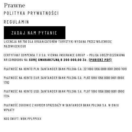
Prawne
POLITYKA PRYWATNOŚCI
REGULAMIN
ZADAJ NAM PYTANIE
LICENCJA NR 756 DLA ORGANIZATORÓW TURYSTYKI WYDANA PRZEZ WOJEWODĘ
MAZOWIECKIEGO
CERTYFIKAT COMPENSA T U S.A. VIENNA INSURANCE GROUP – P
OLISA UBEZPIECZENIOWA
NR COR695964 NA
SUMĘ GWARANCYJNĄ 8 2
00 000,00 ZŁ.
(POBIERZ PDF)
PŁATNOŚĆ NA KONTO PLN: SANTANDER BANK POLSKA S.A. 22 1090 1056 0000 0001 0990 1619
PŁATNOŚĆ NA KONTO EUR: SANTANDER BANK POLSKA S.A. PL83 1090 1056 0000 0001 0990
1782
PŁATNOŚĆ NA KONTO USD: SANTANDER BANK POLSKA S.A. PL97 1090 1056 0000 0001 0990
1724
PŁATNOŚĆ ZGODNIE Z KURSEM SPRZEDAŻY W SANTANDER BANK POLSKA S.A. W DNIU
WPŁATY
KOD SWIFT: WBK PPLPPXXX