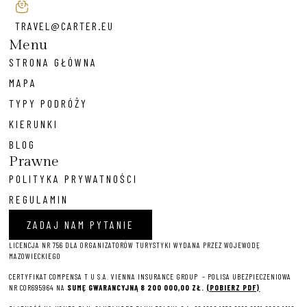
TRAVEL@CARTER.EU
Menu
STRONA GŁÓWNA
MAPA
TYPY PODRÓŻY
KIERUNKI
BLOG
Prawne
POLITYKA PRYWATNOŚCI
REGULAMIN
ZADAJ NAM PYTANIE
LICENCJA NR 756 DLA ORGANIZATORÓW TURYSTYKI WYDANA PRZEZ WOJEWODĘ
MAZOWIECKIEGO
CERTYFIKAT COMPENSA T U S.A. VIENNA INSURANCE GROUP – P
OLISA UBEZPIECZENIOWA
NR COR695964 NA
SUMĘ GWARANCYJNĄ 8 2
00 000,00 ZŁ.
(POBIERZ PDF)