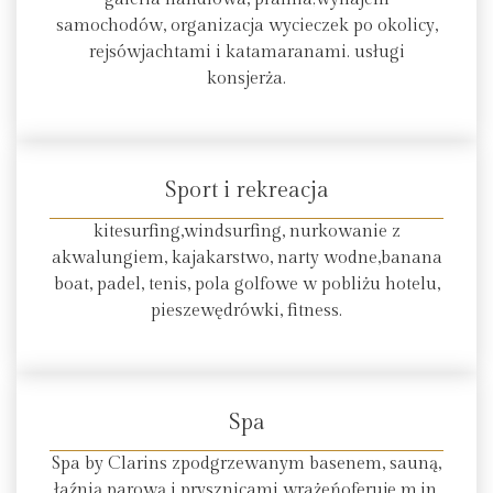
samochodów, organizacja wycieczek po okolicy,
rejsówjachtami i katamaranami. usługi
konsjerża.
Sport i rekreacja
kitesurfing,windsurfing, nurkowanie z
akwalungiem, kajakarstwo, narty wodne,banana
boat, padel, tenis, pola golfowe w pobliżu hotelu,
pieszewędrówki, fitness.
Spa
Spa by Clarins zpodgrzewanym basenem, sauną,
łaźnią parową i prysznicami wrażeńoferuje m.in.