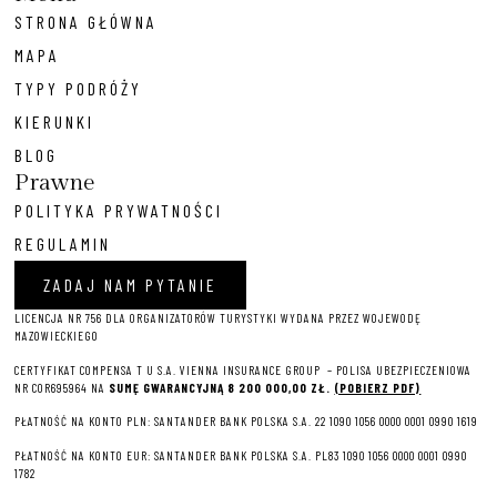
STRONA GŁÓWNA
MAPA
TYPY PODRÓŻY
KIERUNKI
BLOG
Prawne
POLITYKA PRYWATNOŚCI
REGULAMIN
ZADAJ NAM PYTANIE
LICENCJA NR 756 DLA ORGANIZATORÓW TURYSTYKI WYDANA PRZEZ WOJEWODĘ
MAZOWIECKIEGO
CERTYFIKAT COMPENSA T U S.A. VIENNA INSURANCE GROUP – P
OLISA UBEZPIECZENIOWA
NR COR695964 NA
SUMĘ GWARANCYJNĄ 8 2
00 000,00 ZŁ.
(POBIERZ PDF)
PŁATNOŚĆ NA KONTO PLN: SANTANDER BANK POLSKA S.A. 22 1090 1056 0000 0001 0990 1619
PŁATNOŚĆ NA KONTO EUR: SANTANDER BANK POLSKA S.A. PL83 1090 1056 0000 0001 0990
1782