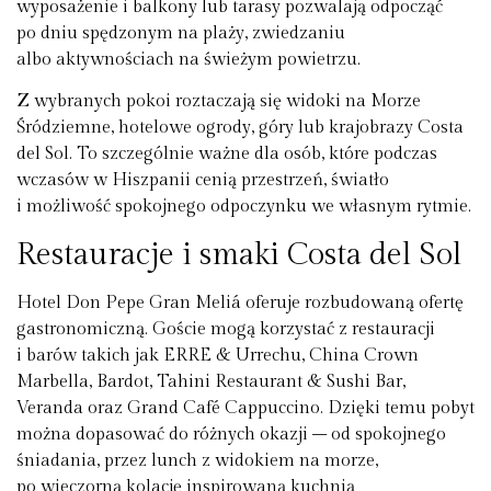
wyposażenie i balkony lub tarasy pozwalają odpocząć
po dniu spędzonym na plaży, zwiedzaniu
albo aktywnościach na świeżym powietrzu.
Z wybranych pokoi roztaczają się widoki na Morze
Śródziemne, hotelowe ogrody, góry lub krajobrazy Costa
del Sol. To szczególnie ważne dla osób, które podczas
wczasów w Hiszpanii cenią przestrzeń, światło
i możliwość spokojnego odpoczynku we własnym rytmie.
Restauracje i smaki Costa del Sol
Hotel Don Pepe Gran Meliá oferuje rozbudowaną ofertę
gastronomiczną. Goście mogą korzystać z restauracji
i barów takich jak ERRE & Urrechu, China Crown
Marbella, Bardot, Tahini Restaurant & Sushi Bar,
Veranda oraz Grand Café Cappuccino. Dzięki temu pobyt
można dopasować do różnych okazji – od spokojnego
śniadania, przez lunch z widokiem na morze,
po wieczorną kolację inspirowaną kuchnią