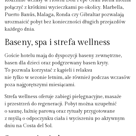
Rodzinne wczasy w Hotelu Don Pepe Gran Meliá można
połączyć z krótkimi wycieczkami po okolicy. Marbella,
Puerto Banús, Malaga, Ronda czy Gibraltar pozwalają
urozmaicić pobyt bez konieczności długich przejazdów
każdego dnia.
Baseny, spa i strefa wellness
Goście hotelu mają do dyspozycji baseny zewnętrzne,
basen dla dzieci oraz podgrzewany basen kryty.
To pozwala korzystać z kąpieli i relaksu
nie tylko w sezonie letnim, ale również podczas wczasów
poza najgorętszymi miesiącami.
Strefa wellness oferuje zabiegi pielęgnacyjne, masaże
i przestrzeń do regeneracji. Pobyt można uzupełnić
o saunę, łaźnię parową oraz rytuały przygotowane
z myślą o odpoczynku ciała i wyciszeniu po aktywnym
dniu na Costa del Sol.