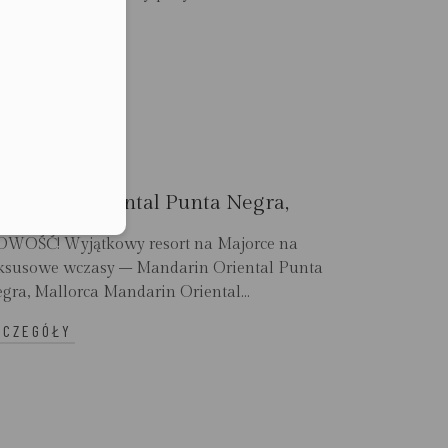
lefonu w formacie E164
ZCZEGÓŁY
andarin Oriental Punta Negra,
allorca
WOŚĆ! Wyjątkowy resort na Majorce na
ksusowe wczasy – Mandarin Oriental Punta
gra, Mallorca Mandarin Oriental...
ZCZEGÓŁY