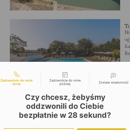
T
No
og
Ka
Ba
S
liwości kontaktu
Zadzwońcie do mnie
Zadzwońcie do mnie
Zostaw wiadomość
teraz
później
Czy chcesz, żebyśmy
oddzwonili do Ciebie
H
bezpłatnie w
28
sekund?
Ik
Ba
Hi