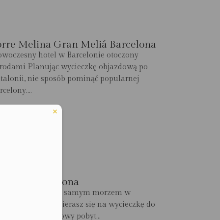
orre Melina Gran Meliá Barcelona
woczesny hotel w Barcelonie otoczony
rodami Planując wycieczkę objazdową po
talonii, nie sposób pominąć popularnej
rcelony....
ZCZEGÓŁY
otel W Barcelona
oniczny hotel nad samym morzem w
rcelonie Jeśli wybierasz się na wycieczkę do
szpanii, kilkudniowy pobyt...