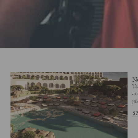
N
Ta
au
ja
S