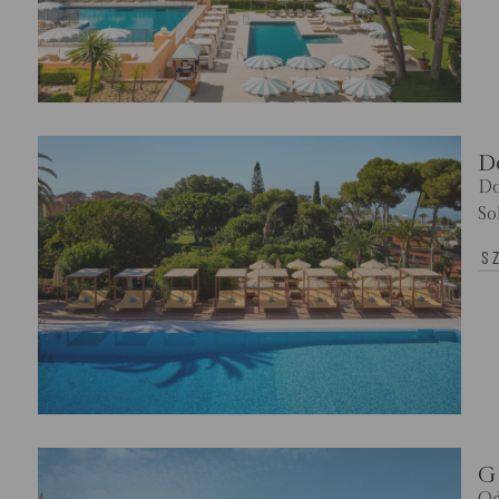
D
Do
So
S
G