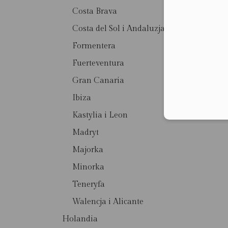
Costa Brava
Costa del Sol i Andaluzja
Formentera
Fuerteventura
Gran Canaria
Ibiza
Kastylia i Leon
Madryt
Majorka
Minorka
Teneryfa
Walencja i Alicante
Holandia