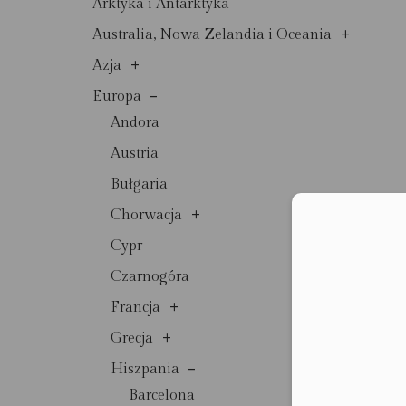
Arktyka i Antarktyka
+
Australia, Nowa Zelandia i Oceania
+
Azja
-
Europa
Andora
Austria
Bułgaria
+
Chorwacja
Moż
Cypr
Czarnogóra
+
Francja
+
Grecja
-
Hiszpania
Barcelona