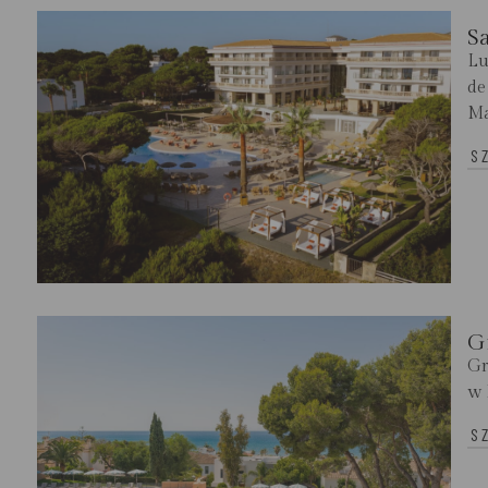
S
Lu
de
Ma
S
G
Gr
w 
S