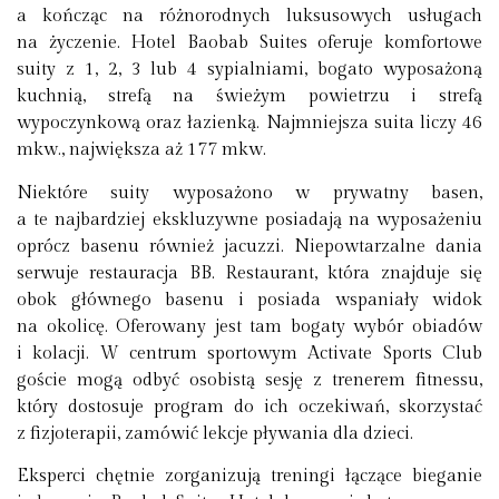
a kończąc na różnorodnych luksusowych usługach
na życzenie. Hotel Baobab Suites oferuje komfortowe
suity z 1, 2, 3 lub 4 sypialniami, bogato wyposażoną
kuchnią, strefą na świeżym powietrzu i strefą
wypoczynkową oraz łazienką. Najmniejsza suita liczy 46
mkw., największa aż 177 mkw.
Niektóre suity wyposażono w prywatny basen,
a te najbardziej ekskluzywne posiadają na wyposażeniu
oprócz basenu również jacuzzi. Niepowtarzalne dania
serwuje restauracja BB. Restaurant, która znajduje się
obok głównego basenu i posiada wspaniały widok
na okolicę. Oferowany jest tam bogaty wybór obiadów
i kolacji. W centrum sportowym Activate Sports Club
goście mogą odbyć osobistą sesję z trenerem fitnessu,
który dostosuje program do ich oczekiwań, skorzystać
z fizjoterapii, zamówić lekcje pływania dla dzieci.
Eksperci chętnie zorganizują treningi łączące bieganie