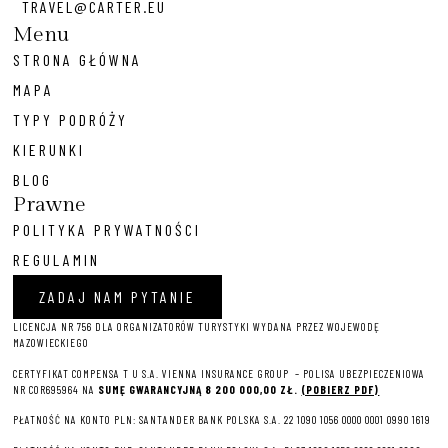
TRAVEL@CARTER.EU
Menu
STRONA GŁÓWNA
MAPA
TYPY PODRÓŻY
KIERUNKI
BLOG
Prawne
POLITYKA PRYWATNOŚCI
REGULAMIN
ZADAJ NAM PYTANIE
LICENCJA NR 756 DLA ORGANIZATORÓW TURYSTYKI WYDANA PRZEZ WOJEWODĘ
MAZOWIECKIEGO
CERTYFIKAT COMPENSA T U S.A. VIENNA INSURANCE GROUP – P
OLISA UBEZPIECZENIOWA
NR COR695964 NA
SUMĘ GWARANCYJNĄ 8 2
00 000,00 ZŁ.
(POBIERZ PDF)
PŁATNOŚĆ NA KONTO PLN: SANTANDER BANK POLSKA S.A. 22 1090 1056 0000 0001 0990 1619