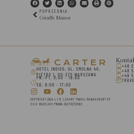
POPRZEDNIA
Giraffe Manor
Konta
+48 2
HOTEL INDIGO, UL. SMOLNA 40,
+48 5
PIĘTRO 1, 00-375 WARSZAWA
+48 5
PN.-PT. 9:00 - 18:00
TRAV
SB. 9:00 - 17:00
COPYRIGHT 2024 L.T.M. LUXURY TRAVEL MANAGEMENT SP.
Z O.O. WSZELKIE PRAWA ZASTRZEŻONE.