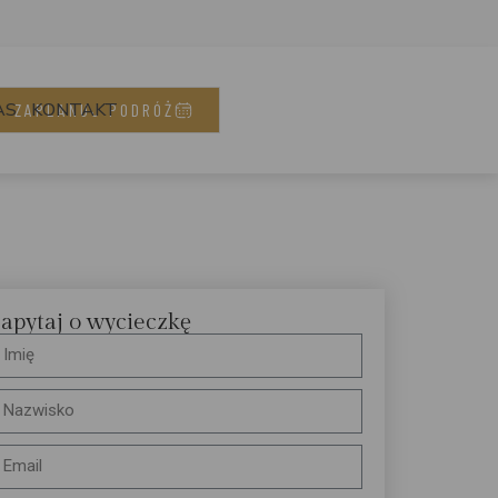
AS
KONTAKT
ZAPLANUJ PODRÓŻ
apytaj o wycieczkę