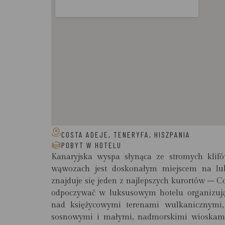
COSTA ADEJE, TENERYFA, HISZPANIA
POBYT W HOTELU
Kanaryjska wyspa słynąca ze stromych klifó
wąwozach jest doskonałym miejscem na lu
znajduje się jeden z najlepszych kurortów – C
odpoczywać w luksusowym hotelu organizując
nad księżycowymi terenami wulkanicznymi,
sosnowymi i małymi, nadmorskimi wioskami