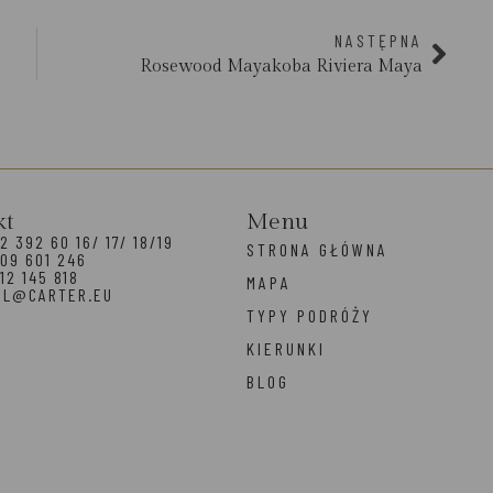
NASTĘPNA
Rosewood Mayakoba Riviera Maya
kt
Menu
2 392 60 16/ 17/ 18/19
STRONA GŁÓWNA
09 601 246
12 145 818
MAPA
EL@CARTER.EU
TYPY PODRÓŻY
KIERUNKI
BLOG