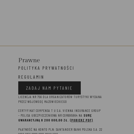
Prawne
POLITYKA PRYWATNOŚCI
REGULAMIN
ZADAJ NAM PYTANIE
LICENCJA NR 756 DLA ORGANIZATORÓW TURYSTYKI WYDANA
PRZEZ WOJEWODĘ MAZOWIECKIEGO
CERTYFIKAT COMPENSA T U S.A. VIENNA INSURANCE GROUP
– P
OLISA UBEZPIECZENIOWA NR COR695964 NA
SUMĘ
GWARANCYJNĄ 8 2
00 000,00 ZŁ.
(POBIERZ PDF)
PŁATNOŚĆ NA KONTO PLN: SANTANDER BANK POLSKA S.A. 22