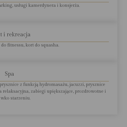
arking, usługi kamerdynera i konsjerża.
t i rekreacja
 do fitnessu, kort do squasha.
Spa
prysznice z funkcją hydromasażu, jacuzzi, prysznice
relaksacyjna, zabiegi upiększające, prozdrowotne i
iwko starzeniu.