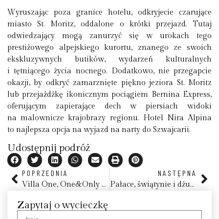
Wyruszając poza granice hotelu, odkryjecie czarujące
miasto St. Moritz, oddalone o krótki przejazd. Tutaj
odwiedzający mogą zanurzyć się w urokach tego
prestiżowego alpejskiego kurortu, znanego ze swoich
ekskluzywnych butików, wydarzeń kulturalnych
i tętniącego życia nocnego. Dodatkowo, nie przegapcie
okazji, by odkryć zamarznięte piękno jeziora St. Moritz
lub przejażdżkę ikonicznym pociągiem Bernina Express,
oferującym zapierające dech w piersiach widoki
na malownicze krajobrazy regionu. Hotel Nira Alpina
to najlepsza opcja na wyjazd na narty do Szwajcarii.
Udostępnij podróż
POPRZEDNIA
NASTĘPNA
Villa One, One&Only Le Saint Géran Hotel, Mauritius
Pałace, świątynie i dżungla – Karataka, nieznane oblicze Indii
Zapytaj o wycieczkę