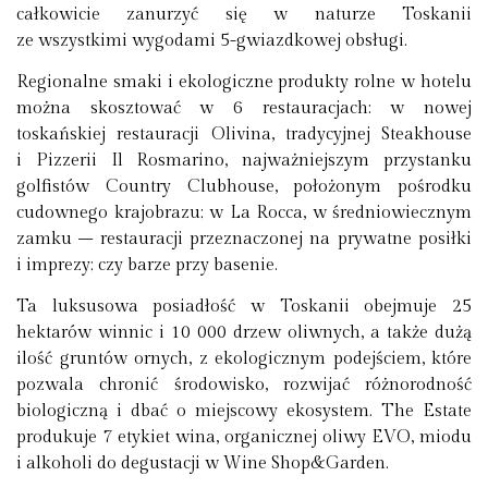
całkowicie zanurzyć się w naturze Toskanii
ze wszystkimi wygodami 5-gwiazdkowej obsługi.
Regionalne smaki i ekologiczne produkty rolne w hotelu
można skosztować w 6 restauracjach: w nowej
toskańskiej restauracji Olivina, tradycyjnej Steakhouse
i Pizzerii Il Rosmarino, najważniejszym przystanku
golfistów Country Clubhouse, położonym pośrodku
cudownego krajobrazu; w La Rocca, w średniowiecznym
zamku – restauracji przeznaczonej na prywatne posiłki
i imprezy; czy barze przy basenie.
Ta luksusowa posiadłość w Toskanii obejmuje 25
hektarów winnic i 10 000 drzew oliwnych, a także dużą
ilość gruntów ornych, z ekologicznym podejściem, które
pozwala chronić środowisko, rozwijać różnorodność
biologiczną i dbać o miejscowy ekosystem. The Estate
produkuje 7 etykiet wina, organicznej oliwy EVO, miodu
i alkoholi do degustacji w Wine Shop&Garden.