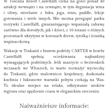
W Toscana Resort Castelfalfi czeka na gości ponad 40
atrakcji wewnątrz i na zewnątrz, w tym degustacja wina
i oliwy, strzelanie z łuku, joga, tenis, paddle, lekcje
gotowania i wiele innych. Nie można przegapić parku
rozrywki Castelfalfi, gwarantującego wspaniałą zabawę
zarówno dla dorosłych, jak i dzieci, z 10 torami o różnych
poziomach ukrytymi w koronach drzew, tyrolką i ścianką
wspinaczkową.
Wakacje w Toskanii z biurem podróży CARTER w hotelu
Castelfalfi spełnią oczekiwania najbardziej
wymagających podróżnych. Jeśli marzycie o beztroskich
wczasach we Włoszech, to warto rozważyć wycieczkę
do Toskanii, gdzie malownicze krajobrazy, doskonała
kuchnia i luksusowe warunki pobytu czekają na Was.
To idealne miejsce na relaks, odkrywanie uroków
regionu oraz spędzenie czasu w eleganckim otoczeniu.
Najważniejsze informacje: