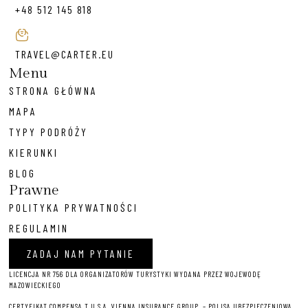
+48 512 145 818
TRAVEL@CARTER.EU
Menu
STRONA GŁÓWNA
MAPA
TYPY PODRÓŻY
KIERUNKI
BLOG
Prawne
POLITYKA PRYWATNOŚCI
REGULAMIN
ZADAJ NAM PYTANIE
LICENCJA NR 756 DLA ORGANIZATORÓW TURYSTYKI WYDANA PRZEZ WOJEWODĘ
MAZOWIECKIEGO
CERTYFIKAT COMPENSA T U S.A. VIENNA INSURANCE GROUP – P
OLISA UBEZPIECZENIOWA