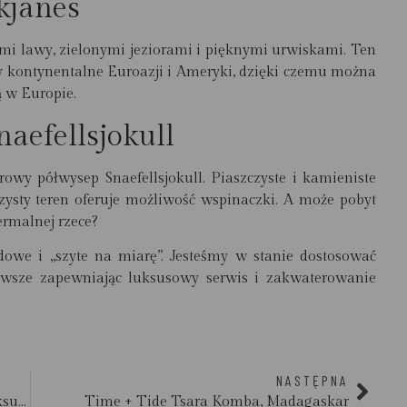
kjanes
mi lawy, zielonymi jeziorami i pięknymi urwiskami. Ten
ty kontynentalne Euroazji i Ameryki, dzięki czemu można
ą w Europie.
aefellsjokull
owy półwysep Snaefellsjokull. Piaszczyste i kamieniste
zysty teren oferuje możliwość wspinaczki. A może pobyt
rmalnej rzece?
dowe i „szyte na miarę”. Jesteśmy w stanie dostosować
zawsze zapewniając luksusowy serwis i zakwaterowanie
NASTĘPNA
Kazazian Cruises – Egipt w wersji ultra luksusowej
Time + Tide Tsara Komba, Madagaskar