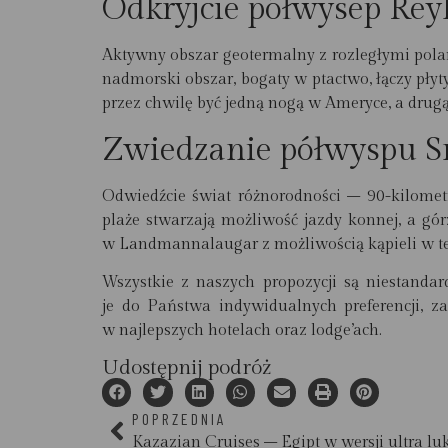
Odkryjcie półwysep Rey
Aktywny obszar geotermalny z rozległymi pola
nadmorski obszar, bogaty w ptactwo, łączy pły
przez chwilę być jedną nogą w Ameryce, a drug
Zwiedzanie półwyspu Sn
Odwiedźcie świat różnorodności – 90-kilometr
plaże stwarzają możliwość jazdy konnej, a gór
w Landmannalaugar z możliwością kąpieli w te
Wszystkie z naszych propozycji są niestandar
je do Państwa indywidualnych preferencji, 
w najlepszych hotelach oraz lodge’ach.
Udostępnij podróż
POPRZEDNIA