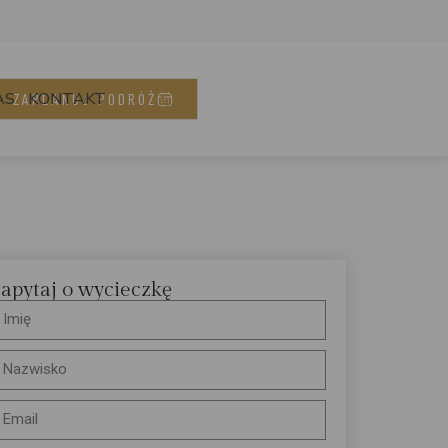
AS
KONTAKT
ZAPLANUJ PODRÓŻ
apytaj o wycieczkę