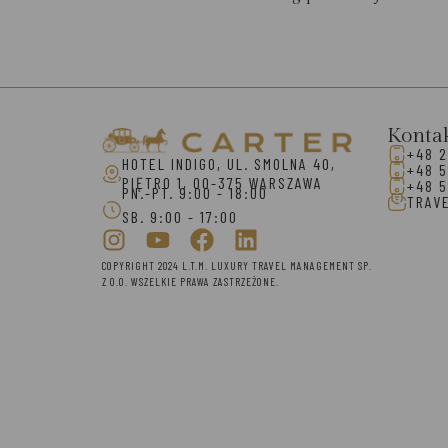
Konta
+48 2
HOTEL INDIGO, UL. SMOLNA 40,
+48 5
PIĘTRO 1, 00-375 WARSZAWA
+48 5
PN.-PT. 9:00 - 18:00
TRAV
SB. 9:00 - 17:00
COPYRIGHT 2024 L.T.M. LUXURY TRAVEL MANAGEMENT SP.
Z O.O. WSZELKIE PRAWA ZASTRZEŻONE.