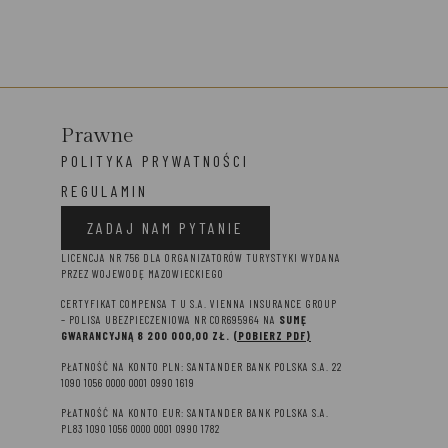
Prawne
POLITYKA PRYWATNOŚCI
REGULAMIN
ZADAJ NAM PYTANIE
LICENCJA NR 756 DLA ORGANIZATORÓW TURYSTYKI WYDANA
PRZEZ WOJEWODĘ MAZOWIECKIEGO
CERTYFIKAT COMPENSA T U S.A. VIENNA INSURANCE GROUP
– P
OLISA UBEZPIECZENIOWA NR COR695964 NA
SUMĘ
GWARANCYJNĄ 8 2
00 000,00 ZŁ.
(POBIERZ PDF)
PŁATNOŚĆ NA KONTO PLN: SANTANDER BANK POLSKA S.A. 22
1090 1056 0000 0001 0990 1619
PŁATNOŚĆ NA KONTO EUR: SANTANDER BANK POLSKA S.A.
PL83 1090 1056 0000 0001 0990 1782