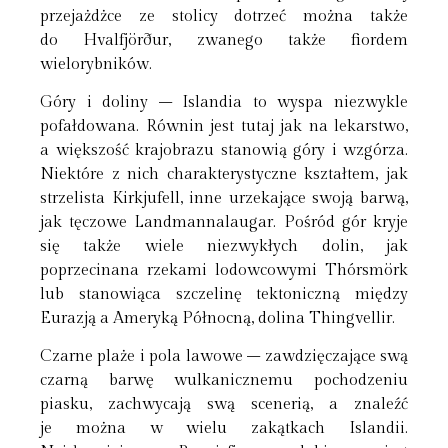
przejażdżce ze stolicy dotrzeć można także
do Hvalfjörður, zwanego także fiordem
wielorybników.
Góry i doliny – Islandia to wyspa niezwykle
pofałdowana. Równin jest tutaj jak na lekarstwo,
a większość krajobrazu stanowią góry i wzgórza.
Niektóre z nich charakterystyczne kształtem, jak
strzelista Kirkjufell, inne urzekające swoją barwą,
jak tęczowe Landmannalaugar. Pośród gór kryje
się także wiele niezwykłych dolin, jak
poprzecinana rzekami lodowcowymi Thórsmörk
lub stanowiąca szczelinę tektoniczną między
Eurazją a Ameryką Północną, dolina Thingvellir.
Czarne plaże i pola lawowe – zawdzięczające swą
czarną barwę wulkanicznemu pochodzeniu
piasku, zachwycają swą scenerią, a znaleźć
je można w wielu zakątkach Islandii.