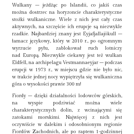
Wulkany – jeżdżąc po Islandii, co jakiś czas
można dostrzec na horyzoncie charakterystyczne
stożki wulkaniczne. Wiele z nich jest cały czas
aktywnych, na szczęście ich erupcje są niezwykle
rzadkie. Najbardziej znany jest Eyjafjallajökull –
łamacz językowy, który w 2010 r., po ogromnym
wyrzucie pyłu, zablokował ruch lotniczy
nad Europą. Niezwykle ciekawy jest też wulkan
Eldfell, na archipelagu Vestmannaeyjar – podczas
erupcji w 1973 r., w miejscu gdzie nie było nic,
w trakcie jednej nocy wypiętrzyła się wulkaniczna
góra o wysokości prawie 300 m!
Fiordy – dzięki działalności lodowców górskich,
na wyspie podziwiać można wiele
charakterystycznych dolin, z wcinającymi się
zatokami morskimi. Najwięcej z nich jest
oczywiście w dalekim i odosobnionym regionie
Fiordów Zachodnich, ale po raptem 1-godzinnej