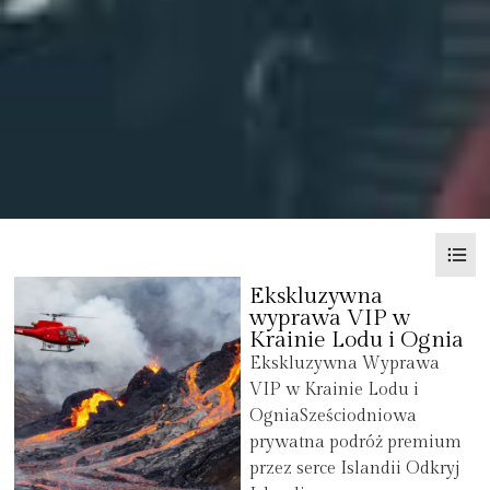
Ekskluzywna
wyprawa VIP w
Krainie Lodu i Ognia
Ekskluzywna Wyprawa
VIP w Krainie Lodu i
OgniaSześciodniowa
prywatna podróż premium
przez serce Islandii Odkryj