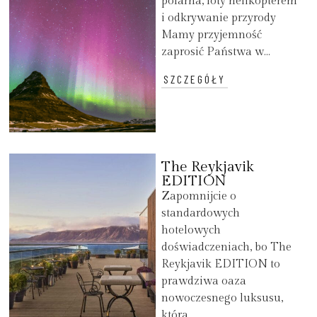
polarna, loty helikopterem
i odkrywanie przyrody
Mamy przyjemność
zaprosić Państwa w...
SZCZEGÓŁY
The Reykjavik
EDITION
Zapomnijcie o
standardowych
hotelowych
doświadczeniach, bo The
Reykjavik EDITION to
prawdziwa oaza
nowoczesnego luksusu,
która...