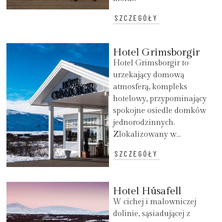
SZCZEGÓŁY
Hotel Grimsborgir
Hotel Grimsborgir to
urzekający domową
atmosferą, kompleks
hotelowy, przypominający
spokojne osiedle domków
jednorodzinnych.
Zlokalizowany w...
SZCZEGÓŁY
Hotel Húsafell
W cichej i malowniczej
dolinie, sąsiadującej z