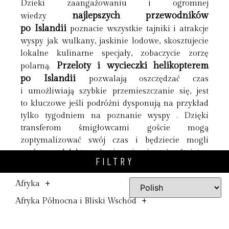
Dzieki zaangażowaniu i ogromnej
najlepszych przewodników
wiedzy
po Islandii
poznacie wszystkie tajniki i atrakcje
wyspy jak wulkany, jaskinie lodowe, skosztujecie
lokalne kulinarne specjały, zobaczycie zorzę
Przeloty i wycieczki helikopterem
polarną.
po Islandii
pozwalają oszczędzać czas
i umożliwiają szybkie przemieszczanie się, jest
to kluczowe jeśli podróżni dysponują na przykład
tylko tygodniem na poznanie wyspy . Dzięki
transferom śmigłowcami goście mogą
zoptymalizować swój czas i będziecie mogli
zarówno delektować się niespiesznie świetną
FILTRY
lokalna kuchnią, zwiedzać nieoczywiste miejsca,
poznawać niezwykłych ludzi czy zażywać w kilku
+
Afryka
miejscach kąpieli w gorących źródłach.
+
Afryka Północna i Bliski Wschód
Co najważniejsze będziecie tez mogli oddawać się
swoim hobby jak trekking, sporty ekstremalne,
+
Ameryka Północna
filmowanie czy fotografia. Islandię można