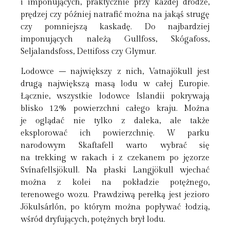
i imponujących, praktycznie przy każdej drodze,
prędzej czy później natrafić można na jakąś strugę
czy pomniejszą kaskadę. Do najbardziej
imponujących należą Gullfoss, Skógafoss,
Seljalandsfoss, Dettifoss czy Glymur.
Lodowce – największy z nich, Vatnajökull jest
drugą największą masą lodu w całej Europie.
Łącznie, wszystkie lodowce Islandii pokrywają
blisko 12% powierzchni całego kraju. Można
je oglądać nie tylko z daleka, ale także
eksplorować ich powierzchnię. W parku
narodowym Skaftafell warto wybrać się
na trekking w rakach i z czekanem po jęzorze
Svínafellsjökull. Na płaski Langjökull wjechać
można z kolei na pokładzie potężnego,
terenowego wozu. Prawdziwą perełką jest jezioro
Jökulsárlón, po którym można popływać łodzią,
wśród dryfujących, potężnych brył lodu.