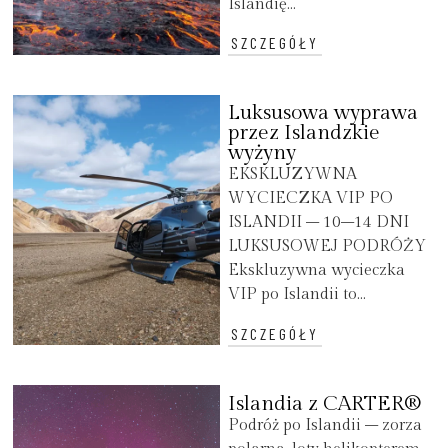
Islandię...
SZCZEGÓŁY
Luksusowa wyprawa
przez Islandzkie
wyżyny
EKSKLUZYWNA
WYCIECZKA VIP PO
ISLANDII – 10–14 DNI
LUKSUSOWEJ PODRÓŻY
Ekskluzywna wycieczka
VIP po Islandii to...
SZCZEGÓŁY
Islandia z CARTER®
Podróż po Islandii – zorza