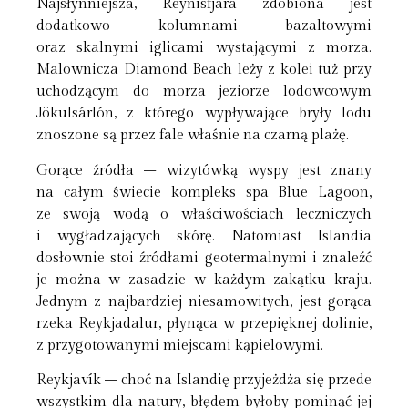
Najsłynniejsza, Reynisfjara zdobiona jest
dodatkowo kolumnami bazaltowymi
oraz skalnymi iglicami wystającymi z morza.
Malownicza Diamond Beach leży z kolei tuż przy
uchodzącym do morza jeziorze lodowcowym
Jökulsárlón, z którego wypływające bryły lodu
znoszone są przez fale właśnie na czarną plażę.
Gorące źródła – wizytówką wyspy jest znany
na całym świecie kompleks spa Blue Lagoon,
ze swoją wodą o właściwościach leczniczych
i wygładzających skórę. Natomiast Islandia
dosłownie stoi źródłami geotermalnymi i znaleźć
je można w zasadzie w każdym zakątku kraju.
Jednym z najbardziej niesamowitych, jest gorąca
rzeka Reykjadalur, płynąca w przepięknej dolinie,
z przygotowanymi miejscami kąpielowymi.
Reykjavík – choć na Islandię przyjeżdża się przede
wszystkim dla natury, błędem byłoby pominąć jej