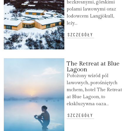
bezkresnymi, górskimi
polami lawowymi oraz
lodowcem Langjökull,
leży...
SZCZEGÓŁY
The Retreat at Blue
Lagoon
Położony wśród pól
lawowych, porośniętych
mchem, hotel The Retreat
at Blue Lagoon, to
ekskluzywna oaza...
SZCZEGÓŁY