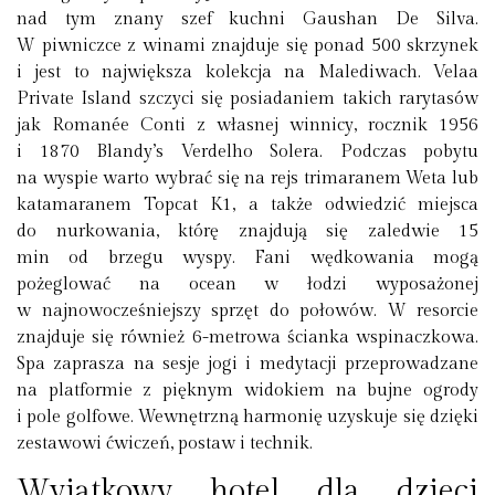
nad tym znany szef kuchni Gaushan De Silva.
W piwniczce z winami znajduje się ponad 500 skrzynek
i jest to największa kolekcja na Malediwach. Velaa
Private Island szczyci się posiadaniem takich rarytasów
jak Romanée Conti z własnej winnicy, rocznik 1956
i 1870 Blandy’s Verdelho Solera. Podczas pobytu
na wyspie warto wybrać się na rejs trimaranem Weta lub
katamaranem Topcat K1, a także odwiedzić miejsca
do nurkowania, którę znajdują się zaledwie 15
min od brzegu wyspy. Fani wędkowania mogą
pożeglować na ocean w łodzi wyposażonej
w najnowocześniejszy sprzęt do połowów. W resorcie
znajduje się również 6-metrowa ścianka wspinaczkowa.
Spa zaprasza na sesje jogi i medytacji przeprowadzane
na platformie z pięknym widokiem na bujne ogrody
i pole golfowe. Wewnętrzną harmonię uzyskuje się dzięki
zestawowi ćwiczeń, postaw i technik.
Wyjątkowy hotel dla dzieci