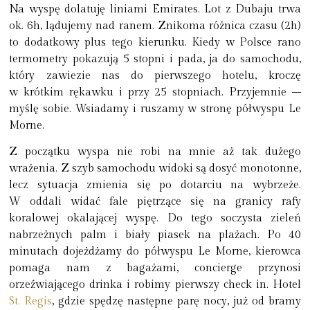
Na wyspę dolatuję liniami Emirates. Lot z Dubaju trwa
ok. 6h, lądujemy nad ranem. Znikoma różnica czasu (2h)
to dodatkowy plus tego kierunku. Kiedy w Polsce rano
termometry pokazują 5 stopni i pada, ja do samochodu,
który zawiezie nas do pierwszego hotelu, kroczę
w krótkim rękawku i przy 25 stopniach. Przyjemnie –
myślę sobie. Wsiadamy i ruszamy w stronę półwyspu Le
Morne.
Z początku wyspa nie robi na mnie aż tak dużego
wrażenia. Z szyb samochodu widoki są dosyć monotonne,
lecz sytuacja zmienia się po dotarciu na wybrzeże.
W oddali widać fale piętrzące się na granicy rafy
koralowej okalającej wyspę. Do tego soczysta zieleń
nabrzeżnych palm i biały piasek na plażach. Po 40
minutach dojeżdżamy do półwyspu Le Morne, kierowca
pomaga nam z bagażami, concierge przynosi
orzeźwiającego drinka i robimy pierwszy check in. Hotel
St. Regis
, gdzie spędzę następne parę nocy, już od bramy