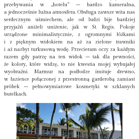
przebywania w „hotelu” – bardzo kameralna,
a jednocześnie luźna atmosfera. Obsługa zawsze wita nas
serdecznym uśmiechem, ale od ludzi bije bardziej
przyjaźń aniżeli uniżenie, jak w St. Regis. Pokoje
urządzone minimalistycznie, z ogromnymi łóżkami
i z pięknym widokiem na aż za zielone trawniki
i aż nazbyt turkusową wodę. Przecieram oczy za każdym
razem gdy patrzę na ten widok – tak dla pewności,
że kolory, które widzę, to nie kwestia mojej wybujałej
wyobraźni. Marmur na podłodze imituje drewno,
w łazience połączonej z przestronną garderobą zamiast
próbek – pełnowymiarowe kosmetyki w szklanych
butelkach.