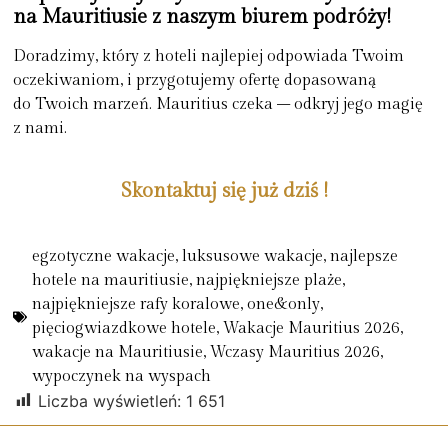
na Mauritiusie z naszym biurem podróży!
Doradzimy, który z hoteli najlepiej odpowiada Twoim
oczekiwaniom, i przygotujemy ofertę dopasowaną
do Twoich marzeń. Mauritius czeka – odkryj jego magię
z nami.
Skontaktuj się już dziś !
egzotyczne wakacje
,
luksusowe wakacje
,
najlepsze
hotele na mauritiusie
,
najpiękniejsze plaże
,
najpiękniejsze rafy koralowe
,
one&only
,
pięciogwiazdkowe hotele
,
Wakacje Mauritius 2026
,
wakacje na Mauritiusie
,
Wczasy Mauritius 2026
,
wypoczynek na wyspach
Liczba wyświetleń:
1 651