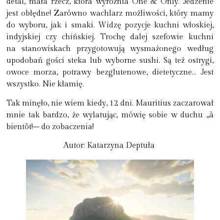
detal, mała rzecz, która wyróżnia One & Only. Jedzenie
jest obłędne! Zarówno wachlarz możliwości, który mamy
do wyboru, jak i smaki. Widzę pozycje kuchni włoskiej,
indyjskiej czy chińskiej. Trochę dalej szefowie kuchni
na stanowiskach przygotowują wysmażonego według
upodobań gości steka lub wyborne sushi. Są też ostrygi,
owoce morza, potrawy bezglutenowe, dietetyczne… Jest
wszystko. Nie kłamię.
Tak minęło, nie wiem kiedy, 12 dni. Mauritius zaczarował
mnie tak bardzo, że wylatując, mówię sobie w duchu „à
bientôt!– do zobaczenia!
Autor: Katarzyna Deptuła