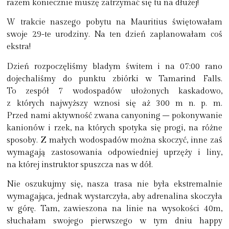
razem koniecznie muszę zatrzymać się tu na dłużej!
W trakcie naszego pobytu na Mauritius świętowałam
swoje 29-te urodziny. Na ten dzień zaplanowałam coś
ekstra!
Dzień rozpoczęliśmy bladym świtem i na 07:00 rano
dojechaliśmy do punktu zbiórki w Tamarind Falls.
To zespół 7 wodospadów ułożonych kaskadowo,
z których najwyższy wznosi się aż 300 m n. p. m.
Przed nami aktywność zwana canyoning – pokonywanie
kanionów i rzek, na których spotyka się progi, na różne
sposoby. Z małych wodospadów można skoczyć, inne zaś
wymagają zastosowania odpowiedniej uprzęży i liny,
na której instruktor spuszcza nas w dół.
Nie oszukujmy się, nasza trasa nie była ekstremalnie
wymagająca, jednak wystarczyła, aby adrenalina skoczyła
w górę. Tam, zawieszona na linie na wysokości 40m,
słuchałam swojego pierwszego w tym dniu happy