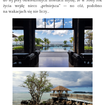
do tej pory odwiedzonych hotelach myślę, że w 30sty rok
życia wejdę nieco „pełniejsza” – no cóż, podobno
na wakacjach się nie liczy…