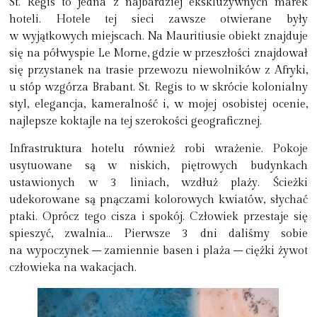
St. Regis to jedna z najbardziej ekskluzywnych marek
hoteli. Hotele tej sieci zawsze otwierane były
w wyjątkowych miejscach. Na Mauritiusie obiekt znajduje
się na półwyspie Le Morne, gdzie w przeszłości znajdował
się przystanek na trasie przewozu niewolników z Afryki,
u stóp wzgórza Brabant. St. Regis to w skrócie kolonialny
styl, elegancja, kameralność i, w mojej osobistej ocenie,
najlepsze koktajle na tej szerokości geograficznej.
Infrastruktura hotelu również robi wrażenie. Pokoje
usytuowane są w niskich, piętrowych budynkach
ustawionych w 3 liniach, wzdłuż plaży. Ścieżki
udekorowane są pnączami kolorowych kwiatów, słychać
ptaki. Oprócz tego cisza i spokój. Człowiek przestaje się
spieszyć, zwalnia… Pierwsze 3 dni daliśmy sobie
na wypoczynek – zamiennie basen i plaża – ciężki żywot
człowieka na wakacjach.