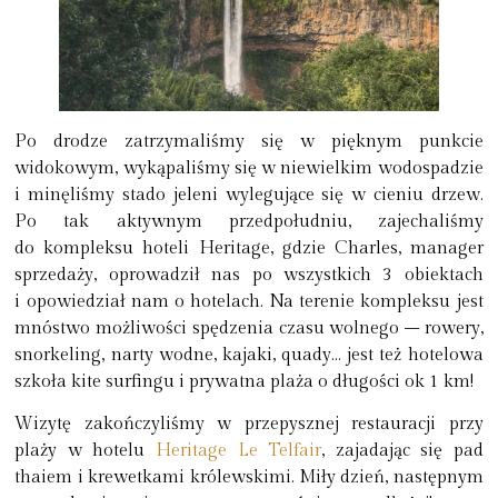
Po drodze zatrzymaliśmy się w pięknym punkcie
widokowym, wykąpaliśmy się w niewielkim wodospadzie
i minęliśmy stado jeleni wylegujące się w cieniu drzew.
Po tak aktywnym przedpołudniu, zajechaliśmy
do kompleksu hoteli Heritage, gdzie Charles, manager
sprzedaży, oprowadził nas po wszystkich 3 obiektach
i opowiedział nam o hotelach. Na terenie kompleksu jest
mnóstwo możliwości spędzenia czasu wolnego – rowery,
snorkeling, narty wodne, kajaki, quady… jest też hotelowa
szkoła kite surfingu i prywatna plaża o długości ok 1 km!
Wizytę zakończyliśmy w przepysznej restauracji przy
plaży w hotelu
Heritage Le Telfair
, zajadając się pad
thaiem i krewetkami królewskimi. Miły dzień, następnym