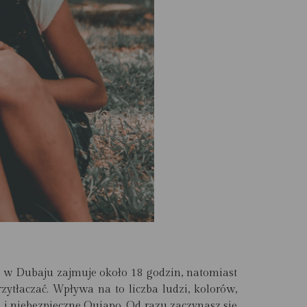
ką w Dubaju zajmuje około 18 godzin, natomiast
zytłaczać.
Wpływa na to liczba ludzi, kolorów,
 i niebezpieczne Quiapo. Od razu zaczynasz się