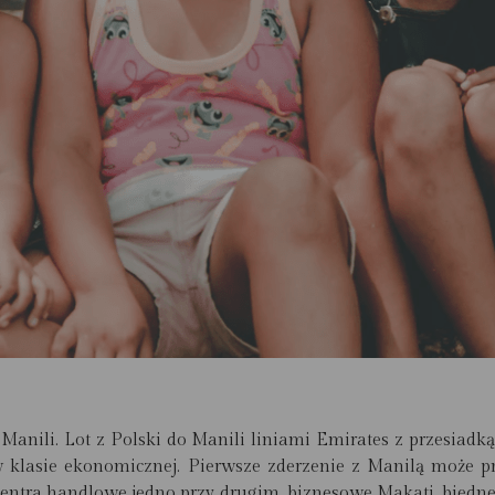
 Manili. Lot z Polski do Manili liniami Emirates z przesiad
 w klasie ekonomicznej.
Pierwsze zderzenie z Manilą może pr
 centra handlowe jedno przy drugim, biznesowe Makati, biedne