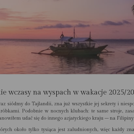
kie wczasy na wyspach w wakacje 2025/2
az siódmy do Tajlandii, zna już wszystkie jej sekrety i nies
róbkami. Podobnie w nocnych klubach: te same stroje, zasa
nowiłem udać się do innego azjatyckiego kraju – na Filipiny
tórych około tylko tysiąca jest zaludnionych, więc każdy zna