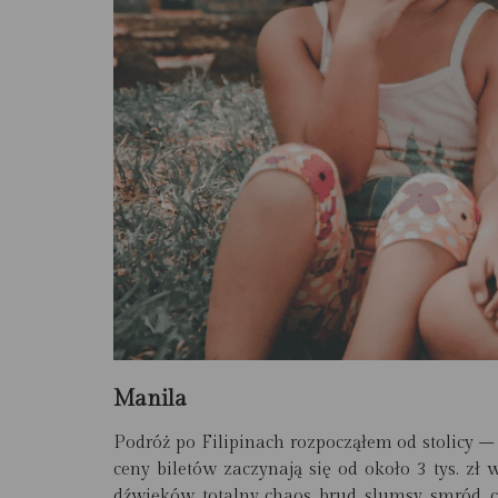
Manila
Podróż po Filipinach rozpocząłem od stolicy –
ceny biletów zaczynają się od około 3 tys. zł
dźwięków, totalny chaos, brud, slumsy, smród,