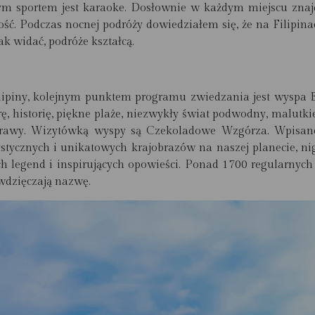
wym sportem jest karaoke. Dosłownie w każdym miejscu znajd
ność. Podczas nocnej podróży dowiedziałem się, że na Filipi
k widać, podróże kształcą.
ilipiny, kolejnym punktem programu zwiedzania jest wyspa Bo
ę, historię, piękne plaże, niezwykły świat podwodny, malutkie
e potrawy. Wizytówką wyspy są Czekoladowe Wzgórza. Wpis
ystycznych i unikatowych krajobrazów na naszej planecie
, n
h legend i inspirujących opowieści. Ponad 1700 regularnych
awdzięczają nazwę.