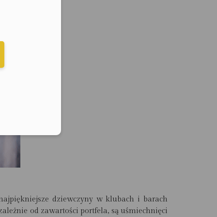
elefonu w formacie E164
najpiękniejsze dziewczyny w klubach i barach
iezależnie od zawartości portfela, są uśmiechnięci