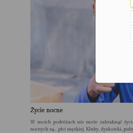
Życie nocne
W moich podróżach nie może zabraknąć życi
nocnych są… płci męskiej
. Kluby, dyskoteki, pub