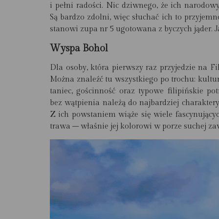
i pełni radości. Nic dziwnego, że ich narodo
Są bardzo zdolni, więc słuchać ich to przyjem
stanowi zupa nr 5 ugotowana z byczych jąder. Ja
Wyspa Bohol
Dla osoby, która pierwszy raz przyjedzie na F
Można znaleźć tu wszystkiego po trochu: kultur
taniec, gościnność oraz typowe filipiński
bez wątpienia należą do
najbardziej charakter
Z ich powstaniem wiąże się wiele fascynującyc
trawa – właśnie jej kolorowi w porze suchej z