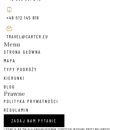
+48 512 145 818
TRAVEL@CARTER.EU
Menu
STRONA GŁÓWNA
MAPA
TYPY PODRÓŻY
KIERUNKI
BLOG
Prawne
POLITYKA PRYWATNOŚCI
REGULAMIN
ZADAJ NAM PYTANIE
LICENCJA NR 756 DLA ORGANIZATORÓW TURYSTYKI WYDANA PRZEZ WOJEWODĘ