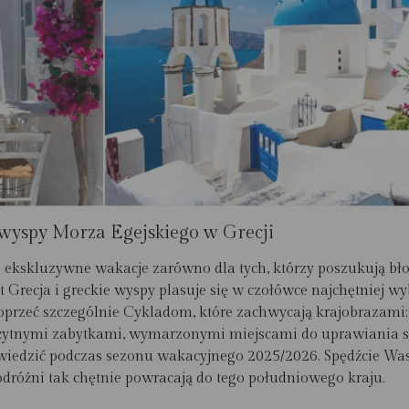
e wyspy Morza Egejskiego w Grecji
ekskluzywne wakacje zarówno dla tych, którzy poszukują błog
t Grecja i greckie wyspy plasuje się w czołówce najchętniej
oprzeć szczególnie Cykladom, które zachwycają krajobrazami; p
żytnymi zabytkami, wymarzonymi miejscami do uprawiania 
odwiedzić podczas sezonu wakacyjnego 2025/2026. Spędźcie W
podróżni tak chętnie powracają do tego południowego kraju.