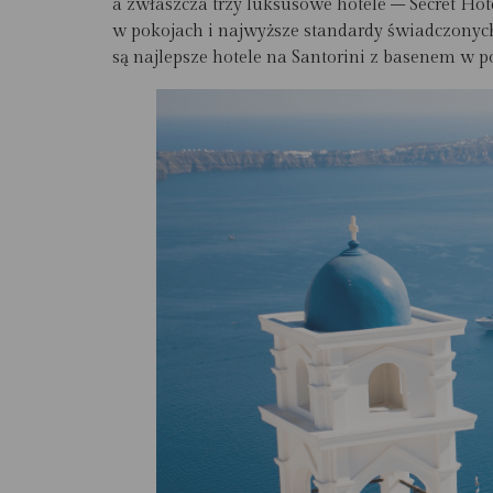
a zwłaszcza trzy luksusowe hotele – Secret Hot
w pokojach i najwyższe standardy świadczonych
są najlepsze hotele na Santorini z basenem w p