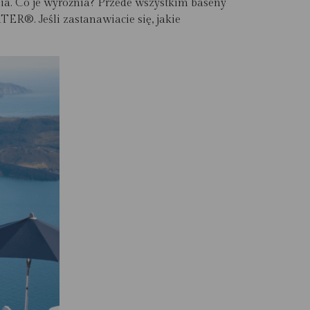
Oia. Co je wyróżnia? Przede wszystkim baseny
ER®. Jeśli zastanawiacie się, jakie