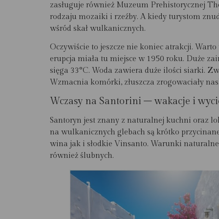
zasługuje również Muzeum Prehistorycznej The
rodzaju mozaiki i rzeźby. A kiedy turystom znu
wśród skał wulkanicznych.
Oczywiście to jeszcze nie koniec atrakcji. War
erupcja miała tu miejsce w 1950 roku. Duże za
sięga 33°C. Woda zawiera duże ilości siarki. 
Wzmacnia komórki, złuszcza zrogowaciały nas
Wczasy na Santorini – wakacje i wyci
Santoryn jest znany z naturalnej kuchni oraz 
na wulkanicznych glebach są krótko przycinan
wina jak i słodkie Vinsanto. Warunki naturalne
również ślubnych.