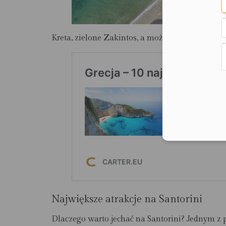
Kreta, zielone Zakintos, a może modne Paros? S
Największe atrakcje na Santorini
Dlaczego warto jechać na Santorini? Jednym z 