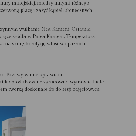
tury minojskiej, między innymi różnego
czerwoną plażę i zażyć kąpieli słonecznych
 po czynnym wulkanie Nea Kameni. Ostatnia
gorące źródła w Palea Kameni. Temperatura
a na skórę, kondycję włosów i paznokci.
tiko. Krzewy winne uprawiane
syrtiko produkowane są zarówno wytrawne białe
em tworzą doskonałe tło do sesji zdjęciowych,