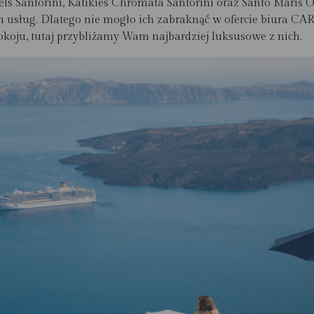
els Santorini, Katikies Chromata Santorini oraz Santo Maris 
 usług. Dlatego nie mogło ich zabraknąć w ofercie biura CART
okoju, tutaj przybliżamy Wam najbardziej luksusowe z nich.