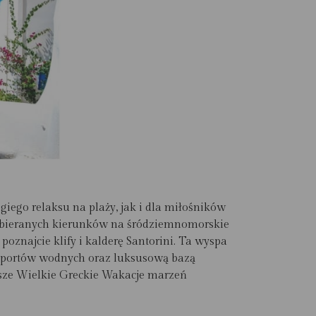
iego relaksu na plaży, jak i dla miłośników
 wybieranych kierunków na śródziemnomorskie
oznajcie klify i kalderę Santorini. Ta wyspa
sportów wodnych oraz luksusową bazą
asze Wielkie Greckie Wakacje marzeń