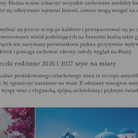
ry. Można w nim zobaczyć wszystkie zachowane artefakty kul
dzi się odkrywanie tajemnic historii, zawsze mogą wstąpić na 
to wybrać się jeszcze w rejs po kalderze i przespacerować się
interesowanie wśród podróżujących na Santorini budzą także 
Związek ten, nazywany pierwiastkiem piękna, pozytywnie wpływ
kórek i pomaga zachować zdrowy, młody wygląd na dłużej.
eczki rodzinne 2026 i 2027 szyte na miarę
lokalnie produkowanego szlachetnego wina ze szczepu assysr
e, by ograniczyć narażenie na wiatr. Z odmiany winogron as
 wyspy wraz z elegancką, spójną architekturą i pięknym światł