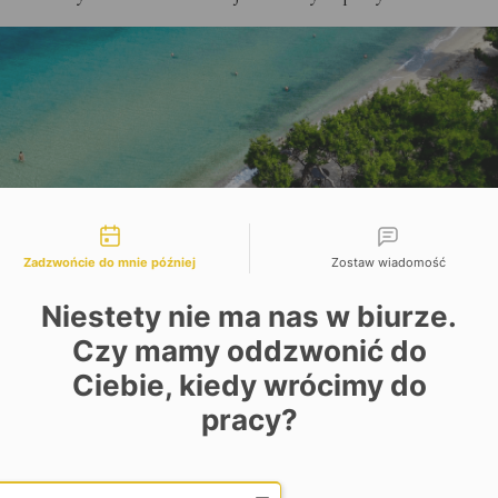
liwości kontaktu
Zadzwońcie do mnie później
Zostaw wiadomość
Niestety nie ma nas w biurze.
Czy mamy oddzwonić do
Ciebie, kiedy wrócimy do
pracy?
Date and time slection for sch
Wybierz datę