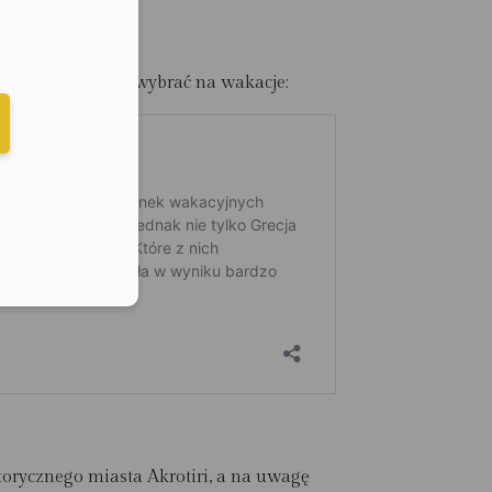
którą z nich warto wybrać na wakacje
:
elefonu w formacie E164
torycznego miasta Akrotiri, a na uwagę