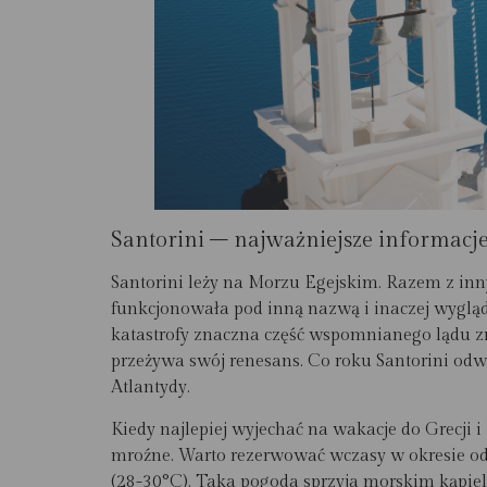
Santorini – najważniejsze informacj
Santorini leży na Morzu Egejskim. Razem z inn
funkcjonowała pod inną nazwą i inaczej wyglądał
katastrofy znaczna część wspomnianego lądu zni
przeżywa swój renesans. Co roku Santorini odwi
Atlantydy.
Kiedy najlepiej wyjechać na wakacje do Grecji 
mroźne. Warto rezerwować wczasy w okresie od 
(28-30°C). Taka pogoda sprzyja morskim kąpielo